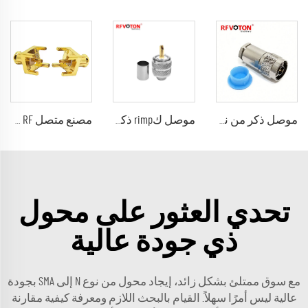
موصل ذكر من نوع N مسمار قبضة للكابل lmr400 بدون لحام أو صهر rg8 موصل كابل
موصل كrimp ذكر UHF PL259 للكابلات Rg8/rg213/rg214 Lmr400 موصل Coaxial RF من CNC Brass PTFE ذكر إلى أنثى من نوع USB C
مصنع متصل RF متصل شعاعي RF MMCX لـ PCB ذكر/محرك اتصال 4 أقدام
تحدي العثور على محول
ذي جودة عالية
مع سوق ممتلئ بشكل زائد، إيجاد محول من نوع N إلى SMA بجودة
عالية ليس أمرًا سهلاً. القيام بالبحث اللازم ومعرفة كيفية مقارنة