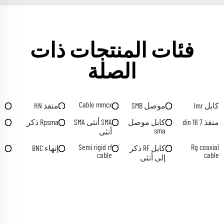
فئات المنتجات ذات
الصلة
Cable mmcx
كابل lmr
موصل SMB
منفذ HN
منفذ 7 16 din
كابل موصل
SMA أنثى SMA
Rpsma ذكر
sma
أنثى
Semi rigid rf
Rg coaxial
كابل RF ذكر
إنهاء BNC
cable
cable
إلى أنثى