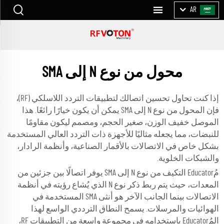
AR
محول من نوع N إلى SMA
إذا كنت تحاول تحسين اتصالك لتطبيقات التردد اللاسلكي (RF)،
فإن المحول من نوع N إلى SMA يمكن أن يكون خيارًا رائعًا. هذا
الموصل خفيف الوزن، صغير الحجم، ومصمم ليكون مقاومًا
للنبضات، مما يجعله مثاليًا للأجهزة ذات التردد العالي المستخدمة
بشكل خاص في الاتصالات بالأقمار الصناعية، وأنظمة الرادار،
والشبكات الخلوية.
مُEducator التكيف من نوع N إلى SMA يوفر اتصالًا بين جزئين من
المعدات، حيث يتم ربط ذكر نوع N الذي يُشاع رؤيته في أنظمة
الاتصالات بينما الجانب الآخر هو أنثى SMA المستخدمة في
الهوائيات والمرسلات. يسمح النطاق الترددي الواسع لهذا
المُEducator باستخدامه في مجموعة واسعة من التطبيقات RF،