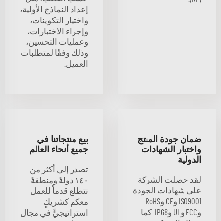
إعداد النماذج الأولية،
واختيار التكوينات،
وإجراء الاختبارات،
وعمليات التحسين،
وذلك وفقًا لمتطلبات
العميل.
ضمان جودة المنتج
بيع منتجاتنا في
واختبار الشهادات
جميع أنحاء العالم
الدولية
تصدر إلى أكثر من
لقد حصلت الشركة
١٤٠ دولةً ومنطقةً.
على شهادات الجودة
نتطلع قدماً للعمل
ISO9001 وCE وRoHS
معكم كشريكٍ
وFCC وUL وIP68. كما
استراتيجيٍّ في مجال