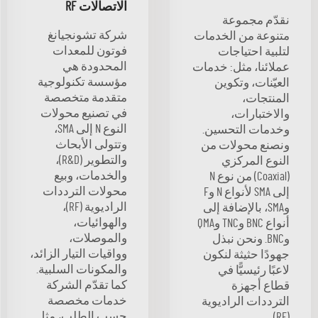
الاتصالات RF
نقدّم مجموعة
شركة تشونجيانغ
متنوعة من الخدمات
فوتون للمعدات
لتلبية احتياجات
المحدودة هي
عملائنا، مثل: خدمات
مؤسسة تكنولوجية
العيّنات، وتكوين
متقدمة متخصصة
المنتجات،
في تصنيع محولات
والاختبارات،
النوع N إلى SMA،
وخدمات التحسين.
وتتولى الأبحاث
ونصنع محولات من
والتطوير (R&D)،
النوع المركزي
والخدمات، وبيع
(Coaxial) من نوع N
محولات الترددات
إلى SMA لأنواع N وF
الراديوية (RF)،
وSMA، بالإضافة إلى
والهوائيات،
أنواع BNC وTNC وQMA
والموصلات،
وBNC. ونحن نبذل
وواقيات التيار الزائد،
جهودًا حثيثة لنكون
والمكونات السلبية.
لاعبًا رئيسيًّا في
كما تقدّم الشركة
قطاع أجهزة
خدمات مخصصة
الترددات الراديوية
حسب الطلب، مثل
(RF).