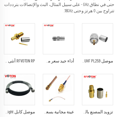
حتى في نطاق GHz - على سبيل المثال، البث والإتصالات بترددات
تتراوح بين 0 هرتز وحتى 18GHz.
موصل RF Coaxial UHF PL259 ذكر موصل ضغط للكابل الهوائي h1000 lmr400
أداء جيد سعر مصنع موصل RF QMA مقبس ذكر إلى مقبس TNC أنثى مEducator في المخزون
RFVOTON RP أنثى جاك lmr200 كابل موصل الحائط ضاغط rf محوري عكسي القطب الموصلات
تزويد المصنع بالطلاء الذهبي لمنفذ أنثى SMA ملحوم كابل 5D-FB متصلات راديوية قطبية مشتركة
عينة مجانية بسعر مصنع RF كابل مخصص بالجمع SMA/SMB/BNC/MCX/IPEX الموصلات RF mmcx كابل
موصل كابل RF Jumper 7/16 Din Male Straight إلى 4.3-10 Mini Din Male 1/2SF مجموعة الكابلات