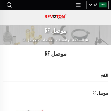
AR
موصل RF
الصفحة الرئيسية
>
المنتجات
>
موصل RF
موصل RF
الكل
موصل RF