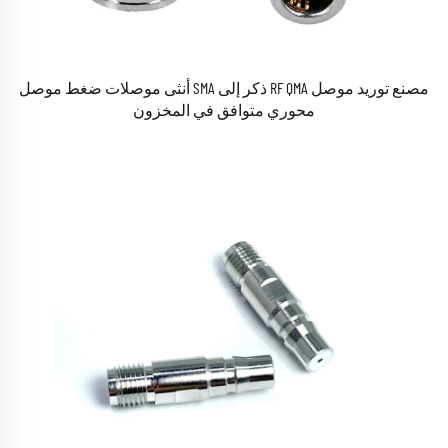
مصنع توريد موصل RF QMA ذكر إلى SMA أنثى موصلات ضغط موصل
محوري متوافق في المخزون