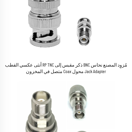
مُزوِد المصنع نحاس BNC ذكر مقبس إلى RP TNC أنثى عكسي القطب
Jack Adapter محول Coax متصل في المخزون