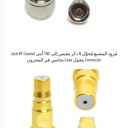
مُزوِد المصنع مُحوِّل N ذكر مقبس إلى TNC أنثى Jack RF Coaxial
Connector محول Coax نحاسي في المخزون