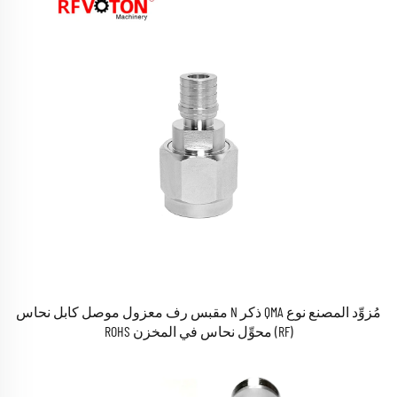
مُزوِّد المصنع نوع QMA ذكر N مقبس رف معزول موصل كابل نحاس
(RF) محوِّل نحاس في المخزن ROHS