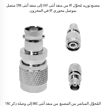
مصنع توريد مُحوِّل RF من منفذ أنثى UHF إلى منفذ أنثى SMA متصل
بموصل محوري RF في المخزون
المُحوِّل المباشر من المصنع: من منفذ أنثى BNC إلى وصلة ذكر TNC