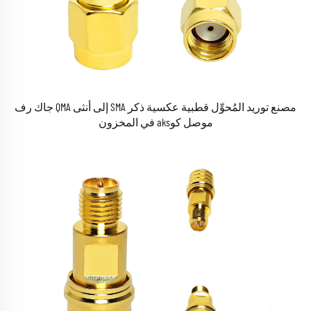
مصنع توريد المُحوِّل قطبية عكسية ذكر SMA إلى أنثى QMA جاك رف
موصل كوaks في المخزون