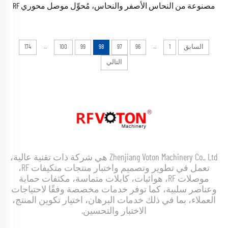
مصنوعة من النحاس الأصفر والنحاس، مُحوِّل موصل محوري RF
...
...
السابق
1
96
97
98
99
100
174
التالي
Zhenjiang Voton Machinery Co., Ltd هي شركة ذات تقنية عالية،
تعمل في تطوير وتصميم واختبار منتجات متكيفات RF،
موصلات RF، هوائيات، كابلات متماسة، مكثفات حماية
وعناصر سلبية، كما توفر خدمات مخصصة وفقًا لاحتياجات
العملاء، بما في ذلك خدمات البرهان، اختيار تكوين المنتج،
الاختبار والتحسين.