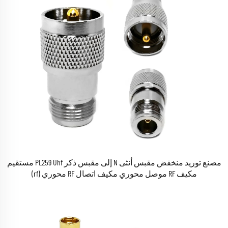
مصنع توريد منخفض مقبس أنثى N إلى مقبس ذكر PL259 Uhf مستقيم
مكيف RF موصل محوري مكيف اتصال RF محوري (rf)