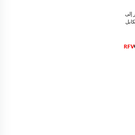
نخفض مقبس N ذكر إلى
لكابل