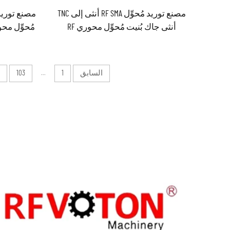
مصنع توريد مُحوِّل RF SMA أنثى إلى TNC
أنثى جاك بُنيت مُحوِّل محوري RF
السابق
1
...
103