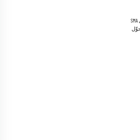
توريد المصنع موصل Bnc أنثى إلى SMA
از Motorola GP68 مُحوِّل