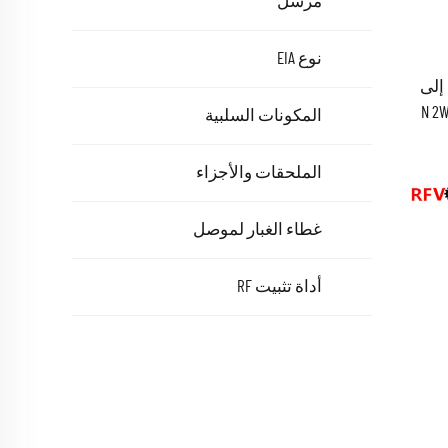
مرسل
نوع EIA
مصنع توريد مقبس ذكر من نوع N إلى
N 2W Dc
المكونات السلبية
الملحقات والأجزاء
غطاء الغبار لموصل
أداة تثبيت RF