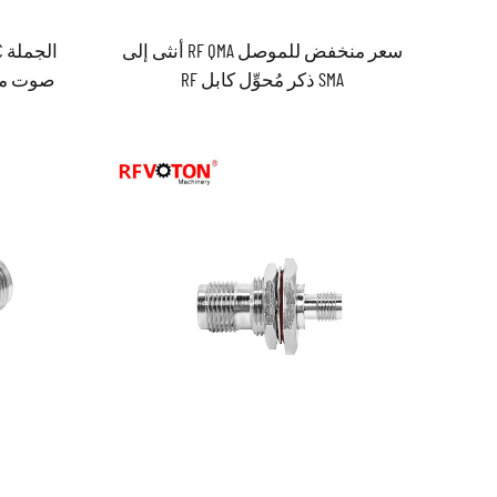
سعر منخفض للموصل RF QMA أنثى إلى
SMA ذكر مُحوِّل كابل RF
مEducators المتص