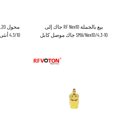
بيع بالجملة RF Nex10 جاك إلى
SMA/Nex10/4.3-10 جاك موصل كابل
معزول rf محول مُحوِّل مُحَوِّل