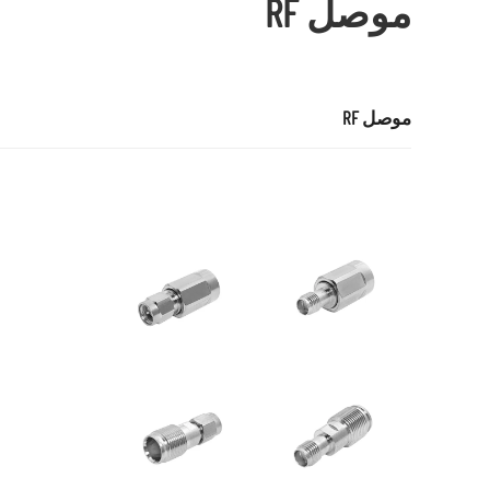
موصل RF
موصل RF