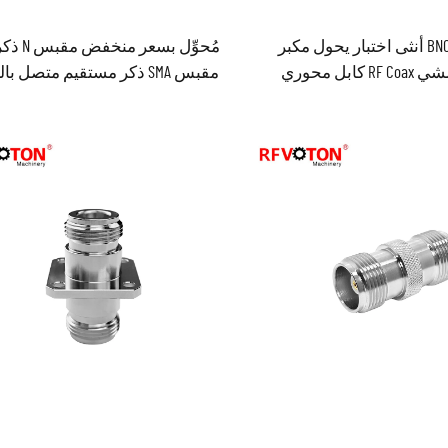
الجملة BNC أنثى اختبار يحول مكبر
مُحوِّل بسعر م
صوت مشي RF Coax كابل محوري
مقبس SMA ذكر مستقيم متصل با
لين
المحوري الراديوي