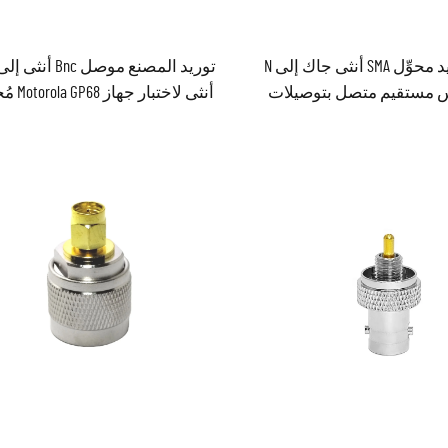
مصنع توريد محوِّل SMA أنثى جاك إلى N
 مستقيم متصل بتوصيلات
أنثى لاختبار جه
كابلات راديوية
RF نحاسي من البرونز