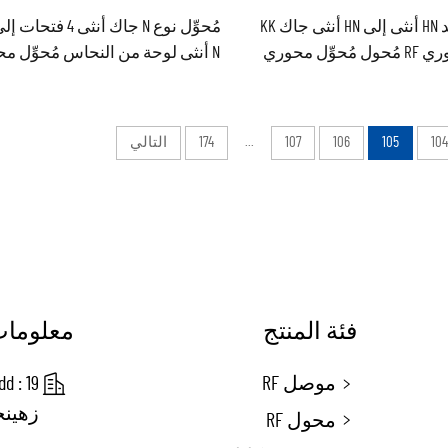
مصنع توريد HN أنثى إلى HN أنثى جاك KK
مُحوِّل نوع N جاك أنثى 4 ف
مُحوِّل محوري RF مُحول مُحوِّل محوري
N أنثى لوحة من النحاس مُحوِّل م
RF
RF
104
105
106
107
...
174
التالي
فئة المنتج
معلومات
موصل RF
زهينج
محول RF