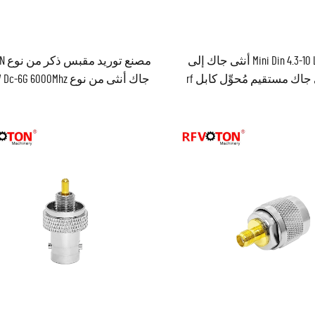
محول Mini Din 4.3-10 L20 أنثى جاك إلى
4.3/10 أنثى جاك مستقيم مُحوِّل كابل rf
جاك أنثى من نوع -6G 6000Mhz
المعزول
مُحوِّل كهربائي مقاوم