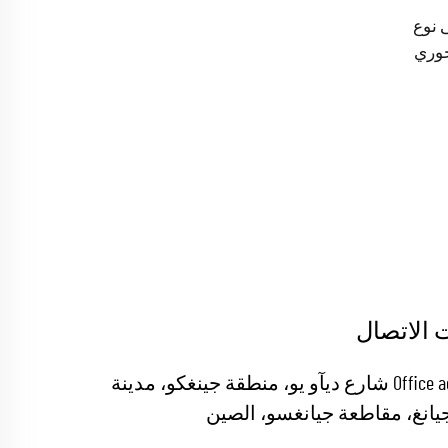
تحات إلى نوع
حوري
 الاتصال
Office add : 19 شارع ديآو يو، منطقة جينغكو، مدينة
يانغ، مقاطعة جيانغسو، الصين