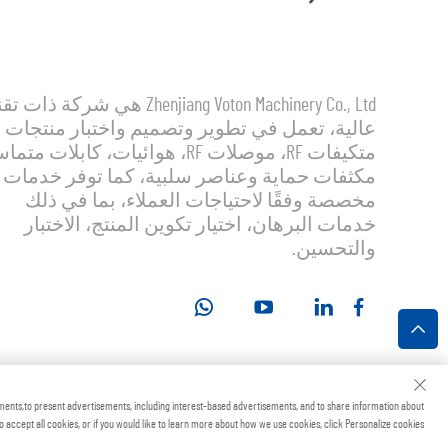
Zhenjiang Voton Machinery Co., Ltd هي شركة ذات
عالية، تعمل في تطوير وتصميم واختبار منتجات
متكيفات RF، موصلات RF، هوائيات، كابلات مت
مكثفات حماية وعناصر سلبية، كما توفر خدمات
مخصصة وفقًا لاحتياجات العملاء، بما في ذلك
خدمات البرهان، اختيار تكوين المنتج، الاختبار
والتحسين.
جميع الحقوق محفوظة
ments,to present advertisements, including interest-based advertisements, and to share information about
to accept all cookies, or if you would like to learn more about how we use cookies, click Personalize cookies.