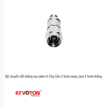
Bộ chuyển đổi thẳng mạ niken 0-33g Cắm 3.5mm sang Jack 3.5mm thẳng