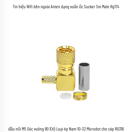
Tín hiệu Wifi bên ngoài Anten dạng xoắn ốc Sucker Sm Male Rg174
đầu nối M5 Góc vuông 90 Độ Loại ép Nam 10-32 Microdot cho cáp RG316