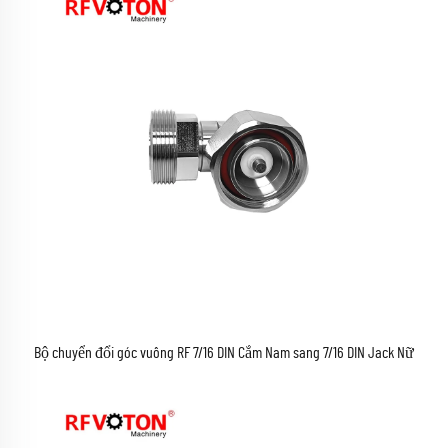
Bộ chuyển đổi góc vuông RF 7/16 DIN Cắm Nam sang 7/16 DIN Jack Nữ