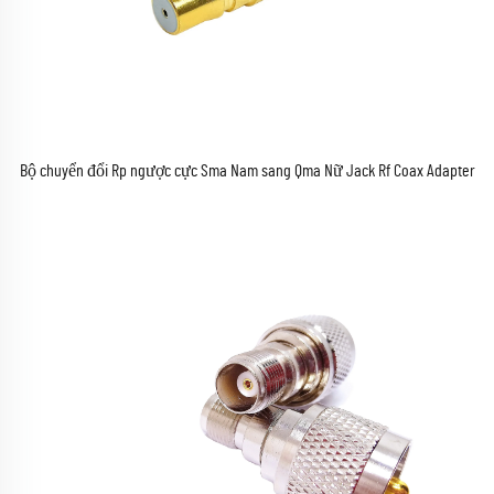
Bộ chuyển đổi Rp ngược cực Sma Nam sang Qma Nữ Jack Rf Coax Adapter