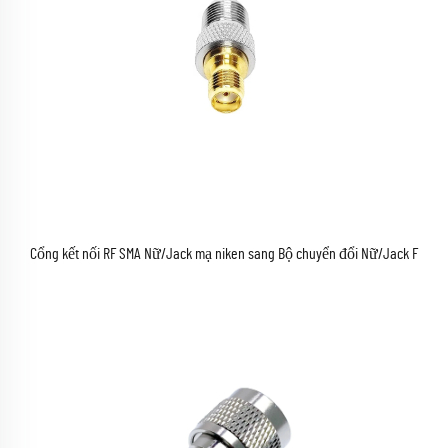
Cổng kết nối RF SMA Nữ/Jack mạ niken sang Bộ chuyển đổi Nữ/Jack F