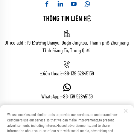
THÔNG TIN LIÊN HỆ
Office add : 19 Đường Diaoyu, Quận Jingkou, Thành phố Zhenjiang,
Tỉnh Giang Tô, Trung Quốc
Điện thoại:
+86-139 52845139
WhatsApp:
+86-139 52845139
We use cookies and similar tools to provide our services, to understand how
Email:
[email protected]
customers use our service so that we can make improvements,to present
advertisements, including interest-based advertisements, and to share
information about your use of our site with social media, advertising and