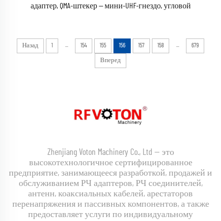
адаптер, QMA-штекер — мини-UHF-гнездо, угловой
коаксиальный адаптер-преобразователь
...
...
Назад
1
154
155
156
157
158
679
Вперед
Zhenjiang Voton Machinery Co., Ltd — это
высокотехнологичное сертифицированное
предприятие, занимающееся разработкой, продажей и
обслуживанием РЧ адаптеров, РЧ соединителей,
антенн, коаксиальных кабелей, арестаторов
перенапряжения и пассивных компонентов, а также
предоставляет услуги по индивидуальному