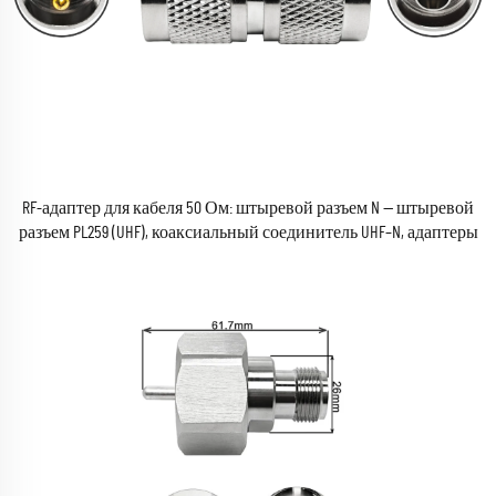
RF-адаптер для кабеля 50 Ом: штыревой разъем N — штыревой
разъем PL259 (UHF), коаксиальный соединитель UHF–N, адаптеры
серий JJ/JK/KK/KJ