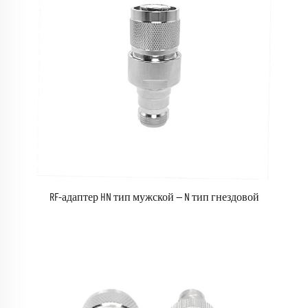
RF-адаптер HN тип мужской — N тип гнездовой