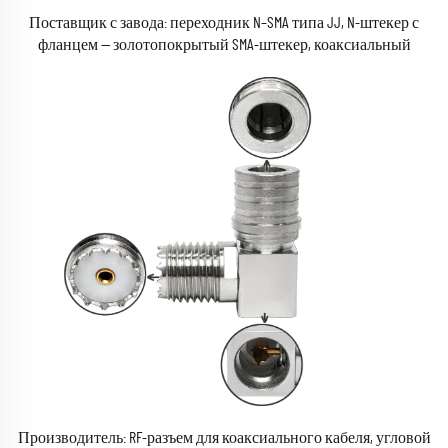
Поставщик с завода: переходник N–SMA типа JJ, N-штекер с
фланцем — золотопокрытый SMA-штекер, коаксиальный
кабельный адаптер, разъем-адаптер
Производитель: RF-разъем для коаксиального кабеля, угловой