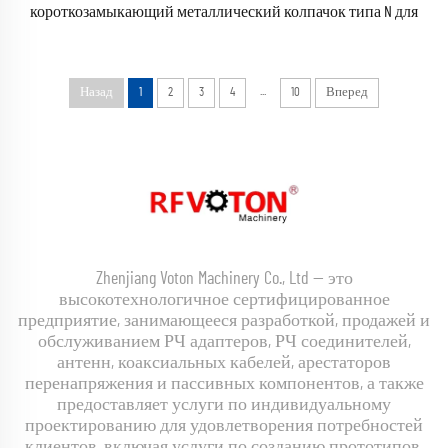
короткозамыкающий металлический колпачок типа N для
штекерного РЧ-разъема с цепочкой, защитный колпачок
...
Назад
1
2
3
4
10
Вперед
Zhenjiang Voton Machinery Co., Ltd — это
высокотехнологичное сертифицированное
предприятие, занимающееся разработкой, продажей и
обслуживанием РЧ адаптеров, РЧ соединителей,
антенн, коаксиальных кабелей, арестаторов
перенапряжения и пассивных компонентов, а также
предоставляет услуги по индивидуальному
проектированию для удовлетворения потребностей
клиентов, включая услуги по созданию прототипов,