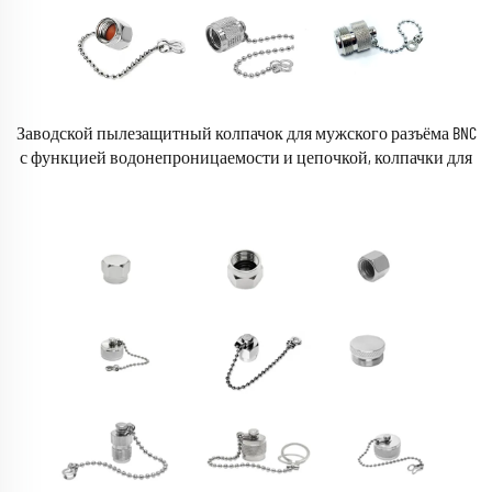
Заводской пылезащитный колпачок для мужского разъёма BNC
с функцией водонепроницаемости и цепочкой, колпачки для
коаксиальных разъёмов BNC для женского гнезда BNC,
радиочастотные коаксиальные коаксиальные разъёмные
адаптеры и соединители