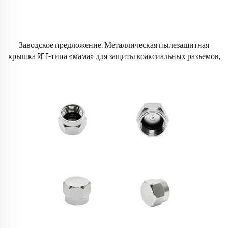
Заводское предложение: Металлическая пылезащитная
крышка RF F-типа «мама» для защиты коаксиальных разъемов,
пылезащитный колпачок для RF-коаксиальных разъемов F-типа