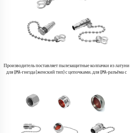
Производитель поставляет пылезащитные колпачки из латуни
для QMA-гнезда (женский тип) с цепочками, для QMA-разъёма с
резьбой (мужской тип) RF коаксиальных разъёмов