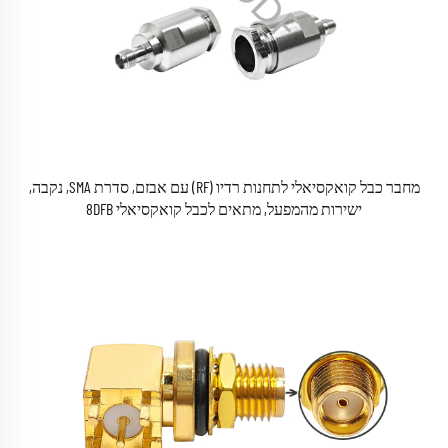
מחבר כבל קואקסיאלי לתחנות רדיו (RF) עם אבזם, סדרת SMA, נקבה,
ישירות מהמפעל, מתאים לכבל קואקסיאלי 8DFB