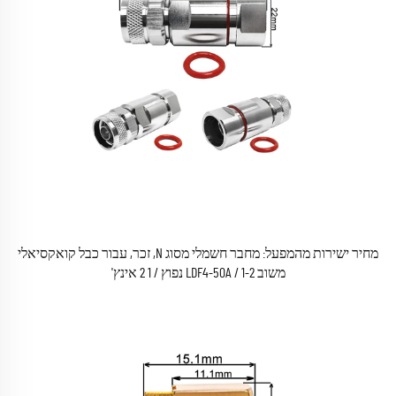
מחיר ישירות מהמפעל: מחבר חשמלי מסוג N, זכר, עבור כבל קואקסיאלי
משוב LDF4-50A / 1-2 נפוץ / 1 2 אינץ'