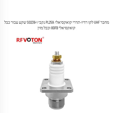
מחבר UHF לקו רדיו-תדרי קואקסיאלי: PL259 נקבי ו-SO239 שקע עבור כבל
קואקסיאלי 8DFB וכבל מזין