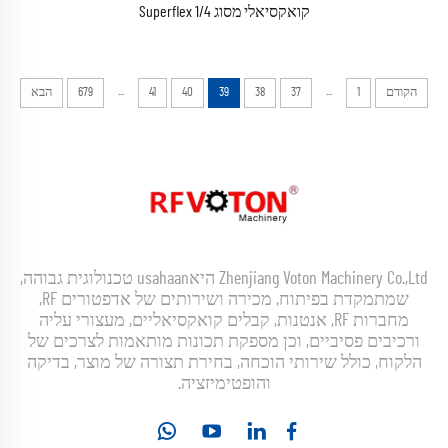
קואקסיאלי מסוג 1/4 Superflex
...
...
הקודם
1
37
38
39
40
41
679
הבא
Zhenjiang Voton Machinery Co.,Ltd היאusahaan טכנולוגית גבוהה,
שמתמקדת בפיתוח, מכירה ושירותים של אדפטורים RF,
מחברות RF, אנטנות, קבלים קואקסיאליים, מעצורי עליה
ורכיבים פסיביים, וכן מספקת תכונות מותאמות לצרכים של
הלקוח, כולל שירותי הוכחה, בחירת תצורה של מוצר, בדיקה
והופטימיזציה.