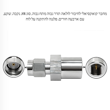
מחבר קואקסיאלי לחיבור לולאה תדר גבוה מתח גבוה, סוג HN, נקבה, שקע,
עם ארבעה חורים, פלנגה להתקנה על לוח