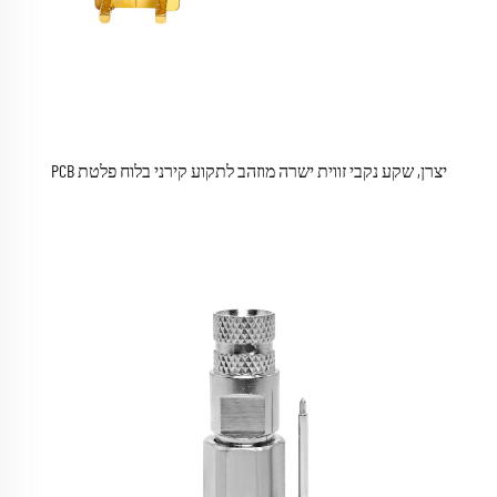
יצרן, שקע נקבי זווית ישרה מוזהב לתקוע קירני בלוח פלטת PCB