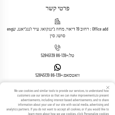
פרטי קשר
Office add : רחוב 19 דיאוּי, מחוז ג'ינגקואו, עיר ז'נגג'יאנג, שeng
סושו, סין
טל:
+86-139 52845139
וואטסאפ:
+86-139 52845139
We use cookies and similar tools to provide our services, to understand how
דואר אלקטרוני:
[email protected]
customers use our service so that we can make improvements,to present
advertisements, including interest-based advertisements, and to share
information about your use of our site with social media, advertising and
analytics partners. If you do not want to accept all cookies, or if you would like to
learn more about how we use cookies, click Personalize cookies.