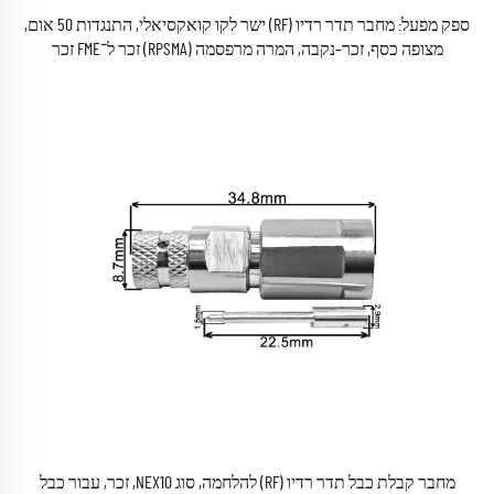
ספק מפעל: מחבר תדר רדיו (RF) ישר לקו קואקסיאלי, התנגדות 50 אום,
מצופה כסף, זכר–נקבה, המרה מרפסמה (RPSMA) זכר ל־FME זכר
מחבר קבלת כבל תדר רדיו (RF) להלחמה, סוג NEX10, זכר, עבור כבל