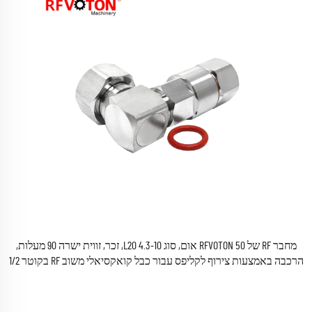
מחבר RF של RFVOTON 50 אום, סוג 4.3-10 L20, זכר, זווית ישרה 90 מעלות,
הרכבה באמצעות צירוף לקליפס עבור כבל קואקסיאלי משוב RF בקוטר 1/2
אינץ'