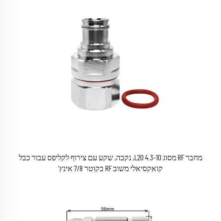
מחבר RF מסוג 4.3-10 L20, נקבה, שקע עם צירוף לקליפס עבור כבל
קואקסיאלי משוב RF בקוטר 7/8 אינץ'