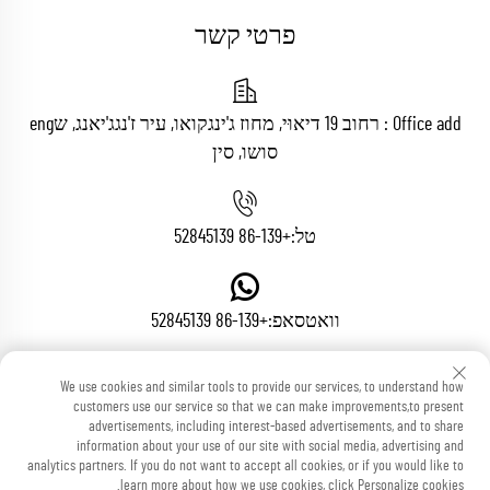
פרטי קשר
Office add : רחוב 19 דיאוּי, מחוז ג'ינגקואו, עיר ז'נגג'יאנג, שeng
סושו, סין
טל:
+86-139 52845139
וואטסאפ:
+86-139 52845139
We use cookies and similar tools to provide our services, to understand how
דואר אלקטרוני:
[email protected]
customers use our service so that we can make improvements,to present
advertisements, including interest-based advertisements, and to share
information about your use of our site with social media, advertising and
analytics partners. If you do not want to accept all cookies, or if you would like to
learn more about how we use cookies, click Personalize cookies.