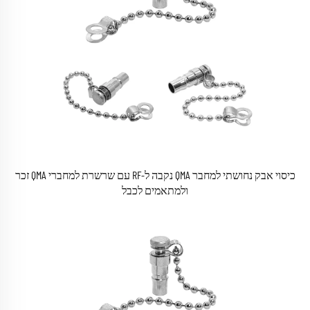
כיסוי אבק נחושתי למחבר QMA נקבה ל-RF עם שרשרת למחברי QMA זכר
ולמתאמים לכבל