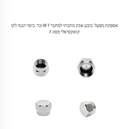
אספקת מפעל: כובע אבק מתכתי למחבר RF F זכר, כיסוי הגנה לקו
קואקסיאלי מסוג F