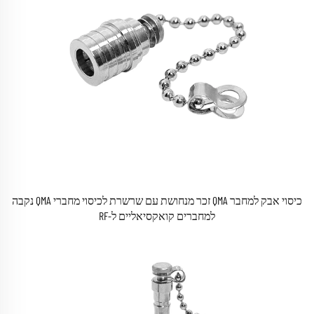
כיסוי אבק למחבר QMA זכר מנחושת עם שרשרת לכיסוי מחברי QMA נקבה
למחברים קואקסיאליים ל-RF