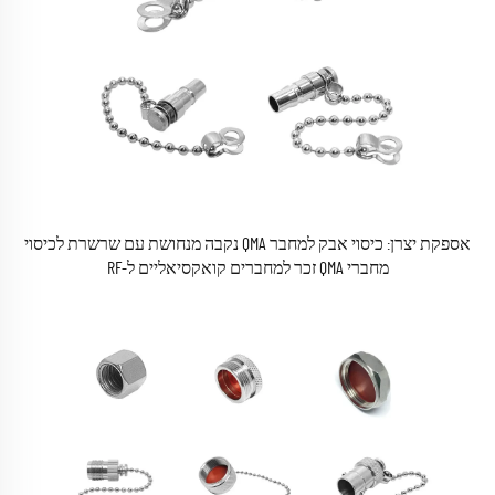
אספקת יצרן: כיסוי אבק למחבר QMA נקבה מנחושת עם שרשרת לכיסוי
מחברי QMA זכר למחברים קואקסיאליים ל-RF