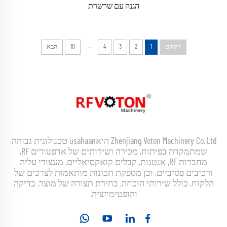
הגנה עם שרשרת
...
הקודם
1
2
3
4
10
הבא
Zhenjiang Voton Machinery Co.,Ltd היאusahaan טכנולוגית גבוהה,
שמתמקדת בפיתוח, מכירה ושירותים של אדפטורים RF,
מחברות RF, אנטנות, קבלים קואקסיאליים, מעצורי עליה
ורכיבים פסיביים, וכן מספקת תכונות מותאמות לצרכים של
הלקוח, כולל שירותי הוכחה, בחירת תצורה של מוצר, בדיקה
והופטימיזציה.