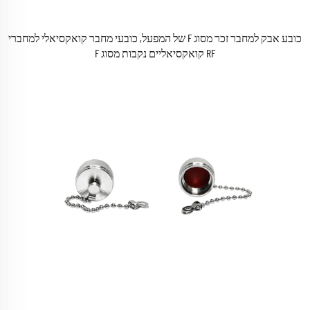
כובע אבק למחבר זכר מסוג F של המפעל, כובעי מחבר קואקסיאלי למחברי
RF קואקסיאליים נקבות מסוג F