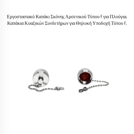
Εργοστασιακό Καπάκι Σκόνης Αρσενικού Τύπου F για Πλούγια,
Καπάκια Κοαξικών Συνδετήρων για Θηλυκή Υποδοχή Τύπου F,
Ραδιοσυχνοτικοί (RF) Κοαξικοί Σύνδεσμοι