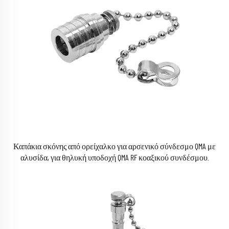
Καπάκια σκόνης από ορείχαλκο για αρσενικό σύνδεσμο QMA με
αλυσίδα, για θηλυκή υποδοχή QMA RF κοαξικού συνδέσμου.