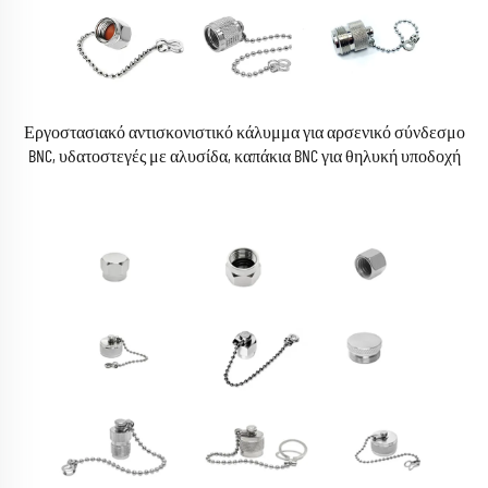
Εργοστασιακό αντισκονιστικό κάλυμμα για αρσενικό σύνδεσμο
BNC, υδατοστεγές με αλυσίδα, καπάκια BNC για θηλυκή υποδοχή
BNC, προσαρμογείς συνδέσμων RF συναξονικού τύπου