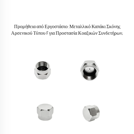
Προμήθεια από Εργοστάσιο: Μεταλλικό Καπάκι Σκόνης
Αρσενικού Τύπου F για Προστασία Κοαξικών Συνδετήρων,
Προστατευτικό Καλύμματος Σκόνης για Κοαξικούς Συνδέσμους RF
Τύπου F