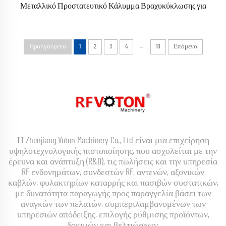
Μεταλλικό Προστατευτικό Κάλυμμα Βραχυκύκλωσης για
Κοαξικούς Συνδετήρες, Προστατευτικό Κάλυμμα Σκόνης με
Αλυσίδα
...
Προηγούμενο
1
2
3
4
10
Επόμενο
Η Zhenjiang Voton Machinery Co., Ltd είναι μια επιχείρηση
υψηλοτεχνολογικής πιστοποίησης, που ασχολείται με την
έρευνα και ανάπτυξη (R&D), τις πωλήσεις και την υπηρεσία
RF ενδονημάτων, συνδεστών RF, αντενών, αξονικών
καβλών, φυλακτηρίων καταρρής και πασιβών συστατικών,
με δυνατότητα παραγωγής προς παραγγελία βάσει των
αναγκών των πελατών, συμπεριλαμβανομένων των
υπηρεσιών απόδειξης, επιλογής ρύθμισης προϊόντων,
δοκιμών και βελτιώσεων.