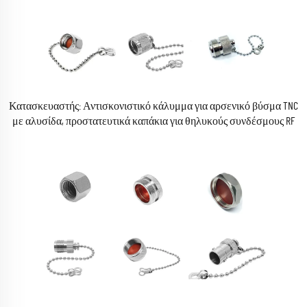
Κατασκευαστής: Αντισκονιστικό κάλυμμα για αρσενικό βύσμα TNC
με αλυσίδα, προστατευτικά καπάκια για θηλυκούς συνδέσμους RF
συναξονικού τύπου TNC