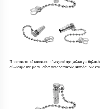
Προστατευτικά καπάκια σκόνης από ορείχαλκο για θηλυκό
σύνδεσμο QMA με αλυσίδα, για αρσενικούς συνδέσμους και
προσαρμογείς QMA.