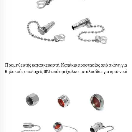
Προμηθευτής κατασκευαστή: Καπάκια προστασίας από σκόνη για
θηλυκούς υποδοχείς QMA από ορείχαλκο, με αλυσίδα, για αρσενικά
βύσματα QMA RF συνημιτονικού (coaxial) συνδετήρων