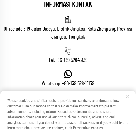
INFORMASI KONTAK
Office add : 19 Jalan Diaoyu, Distrik Jingkou, Kota Zhenjiang, Provinsi
Jiangsu, Tiongkok
Tel:
+86-139 52845139
Whatsapp:
+86-139 52845139
We use cookies and similar tools to provide our services, to understand how
customers use our service so that we can make improvements,to present
Email:
[email protected]
advertisements, including interest-based advertisements, and to share
information about your use of our site with social media, advertising and
analytics partners. If you do not want to accept all cookies, or if you would like to
learn more about how we use cookies, click Personalize cookies.
Hak Cipta © Zhenjiang Voton Machinery Co., Ltd. Hak-hak Kekayaan
Intelektual Dilindungi
BLOG
Kebijakan Privasi