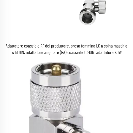
Adattatore coassiale RF del produttore: presa femmina LC a spina maschio
7/16 DIN, adattatore angolare (RA) coassiale LC-DIN, adattatore KJW