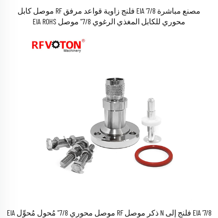
مصنع مباشرة 7/8' EIA فلنج زاوية قواعد مرفق RF موصل كابل
محوري للكابل المغذي الرغوي 7/8" موصل EIA ROHS
7/8' EIA فلنج إلى N ذكر موصل RF موصل محوري 7/8" مُحول مُحوِّل EIA