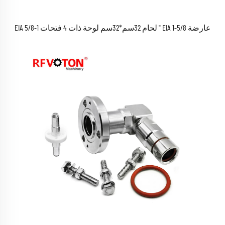
عارضة EIA 1-5/8 " لحام 32سم*32سم لوحة ذات 4 فتحات 1-5/8 EIA