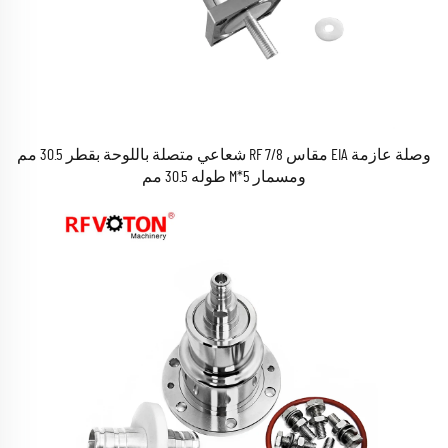
وصلة عازمة EIA مقاس 7/8 RF شعاعي متصلة باللوحة بقطر 30.5 مم
ومسمار M*5 طوله 30.5 مم