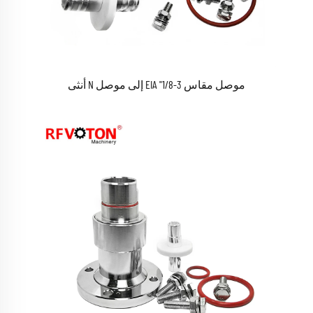
موصل مقاس 3-1/8" EIA إلى موصل N أنثى