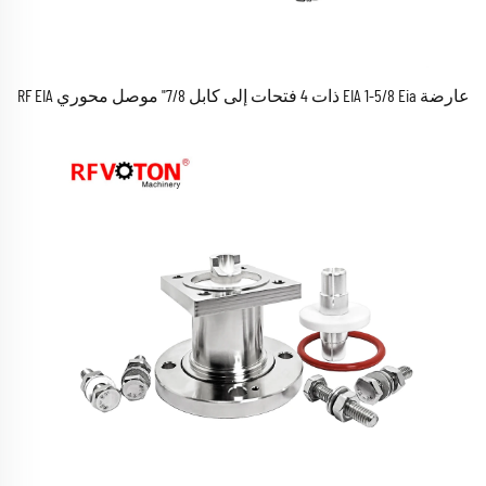
عارضة EIA 1-5/8 Eia ذات 4 فتحات إلى كابل 7/8" موصل محوري RF EIA