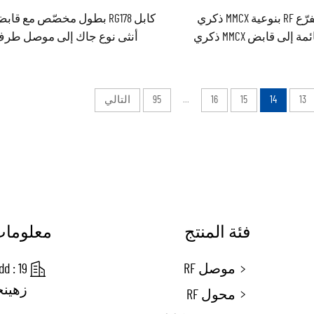
كابل مُتفرّع RF بنوعية MMCX ذكري
بزاوية قائمة إلى قابض MMCX ذكري
أنثى نوع جاك إلى موصل طر
ائمة مع تجميعة كابل قفزي
مفتوح، وتجميعة كابل قفزي RG178
مقاس ١,١٣ و١,٣٧
13
14
15
16
...
95
التالي
فئة المنتج
معلومات
موصل RF
زهينج
محول RF