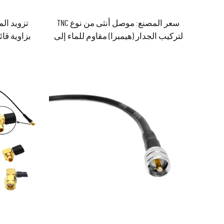
سعر المصنع: موصل أنثى من نوع TNC
لتركيب الجدار (هيمبرا) مقاوم للماء إلى
موصل ذكر من نوع SMA (ماشو) مع
توصيل بالقصّاف بقطر كابل ١٫٣٧ مم،
مجموعة كابلات قصيرة جاهزة للشحن
جاهزة ل