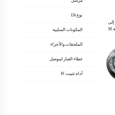
مرسل
نوع EIA
 إلى
سلك توصيل SMA ذكر بزاوية قائمة 90
المكونات السلبية
درجة يمينًا، كابل RF مرن من نوع RG316،
الملحقات والأجزاء
غطاء الغبار لموصل
أداة تثبيت RF