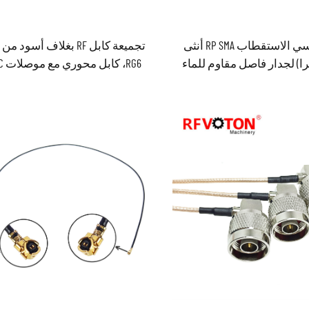
عامل عكسي الاستقطاب RP SMA أنثى
تجميعة كابل RF بغلاف أسود م
ا) لجدار فاصل مقاوم للماء
RG6، كا
إلى موصل U.FL/UF.L بطول ١,٣٧ مم،
قابلة للانضغاط بمقاو
ل الكابل ١٥٠ مم
بموصل BNC ذكر، مع إمكانية 
الطول