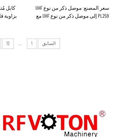
سعر المصنع: موصل ذكر من نوع UHF
PL259 إلى موصل ذكر من نوع UHF مع
كابل قصير (بيغتيل) من نوع LMR400 (LMR
بزاوية ق
400)، مجموعة كابلات RF كواكسيالية
محوري 
متوافقة مع معايير ROHS وجاهزة
السابق
1
...
12
للشحن، طولها ١ متر