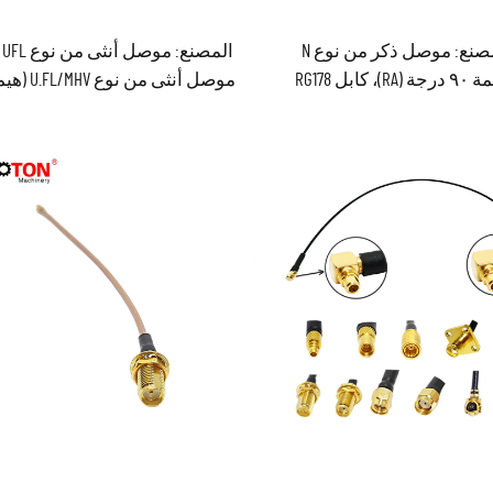
تزويد المصنع: موصل ذكر من نوع N
الم
بزاوية قائمة ٩٠ درجة (RA)، كابل RG178
موصل أنثى من نوع 
إلى موصل MHV وU.FL لمجموعة كابلات
بزاوية قائمة ٩٠ درجة (RA
قصيرة RF ذاتية التوصيل (كواكسيال)
(ب
لشحن، طولها ١٥ سم
متوافق مع معايير ROHS