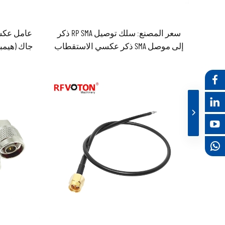
سعر المصنع: سلك توصيل RP SMA ذكر
إلى موصل SMA ذكر عكسي الاستقطاب
جاك (هيمبر
(RP SMA Male)، كابل مرن من نوع RG402
وRG141، معتمد وفق معايير CE وRoHS،
طو
طوله ٣٠ سم