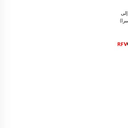
صنع: موصل أنثى من نوع UFL إلى
U.FL/MHV (هيمبرا)
)، كابل قصير
يغتيل) قطره ١٫٣٧ مم، طوله ١٠ سم،