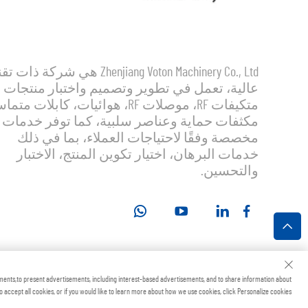
Zhenjiang Voton Machinery Co., Ltd هي شركة ذات
عالية، تعمل في تطوير وتصميم واختبار منتجات
متكيفات RF، موصلات RF، هوائيات، كابلات مت
مكثفات حماية وعناصر سلبية، كما توفر خدمات
مخصصة وفقًا لاحتياجات العملاء، بما في ذلك
خدمات البرهان، اختيار تكوين المنتج، الاختبار
والتحسين.
جميع الحقوق محفوظة
ments,to present advertisements, including interest-based advertisements, and to share information about
to accept all cookies, or if you would like to learn more about how we use cookies, click Personalize cookies.