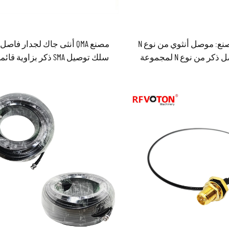
سعر المصنع: موصل أنثوي من نوع N
مصنع QMA أنثى جاك لجدار فاصل
إلى موصل ذكر من نوع N لمجموعة
الكابلات شبه المرنة RG402 وRG141
بمقاومة ٥٠ أوم، موصل راديوي
طوله ١٥ سم
محوري (RF) لكابل قافز بطول ٣٠ سم،
صدَّق وفق معيار CE