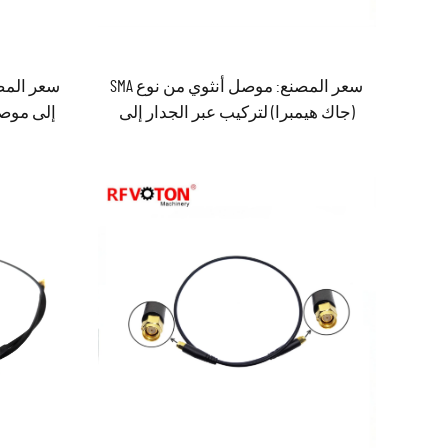
سعر المصنع: موصل أنثوي من نوع SMA
(جاك هيمبرا) لتركيب عبر الجدار إلى
موصل ذكر من نوع SMA (بلاك ماشو) مع
كابل قافز من نوع RG316 بطول ١٥ سم،
تجميع كابل قافز جاهز في المخزون،
متوافق مع معايير ROHS
مُ