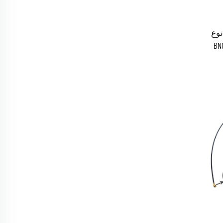
ن نوع
بل محوري مع موصلات BNC
مة ٧٥ أوم، متصلة
تخصيص