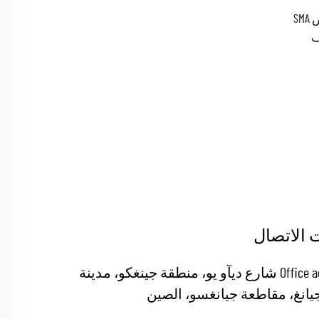
كابل RG178 بطول مخصّص مع قابض SMA
ف
 الاتصال
Office add : 19 شارع ديآو يو، منطقة جينغكو، مدينة
يانغ، مقاطعة جيانغسو، الصين