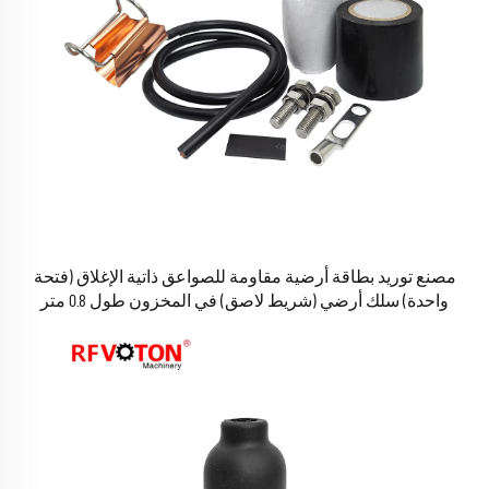
مصنع توريد بطاقة أرضية مقاومة للصواعق ذاتية الإغلاق (فتحة
واحدة) سلك أرضي (شريط لاصق) في المخزون طول 0.8 متر