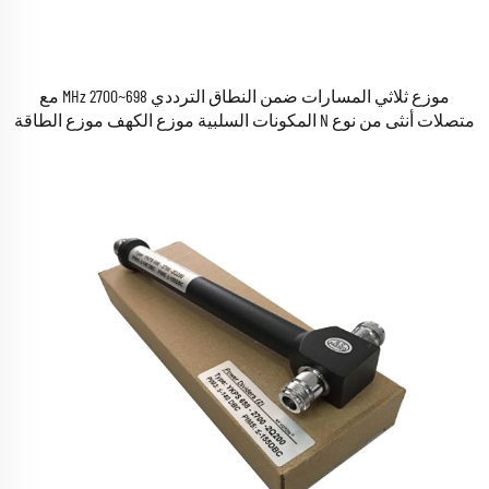
موزع ثلاثي المسارات ضمن النطاق الترددي 698~2700 MHz مع
متصلات أنثى من نوع N المكونات السلبية موزع الكهف موزع الطاقة
الكهف