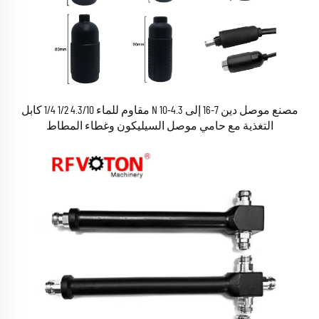
مصنع موصل دين 7-16 إلى 4.3-10 N مقاوم للماء 4.3/10 1/2 1/4 كابل
التغذية مع حامي موصل السيليكون وغطاء المطاط