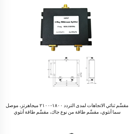
مقسِّم ثنائي الاتجاهات لمدى التردد ١٨٠٠–٢١٠٠ ميجاهرتز، موصل
سما أنثوي، مقسِّم طاقة من نوع جاك، مقسِّم طاقة أنثوي