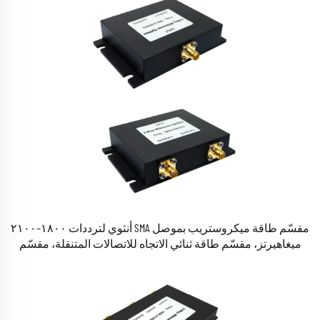
مقسّم طاقة ميكروستريب بموصل SMA أنثوي لترددات ١٨٠٠–٢١٠٠
ميغاهيرتز، مقسّم طاقة ثنائي الاتجاه للاتصالات المتنقلة، مقسّم
طاقة ميكروستريب بموصل SMA ثنائي الاتجاه