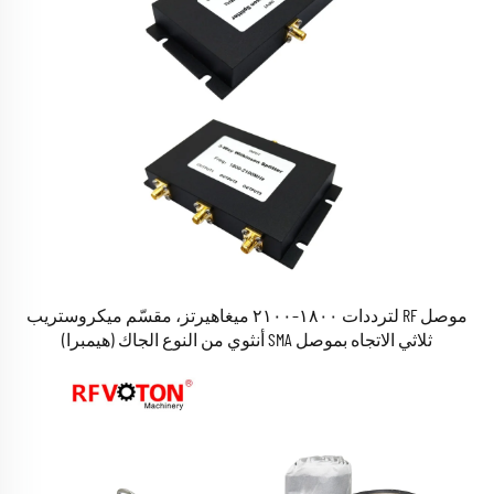
موصل RF لترددات ١٨٠٠–٢١٠٠ ميغاهيرتز، مقسّم ميكروستريب
ثلاثي الاتجاه بموصل SMA أنثوي من النوع الجاك (هيمبرا)