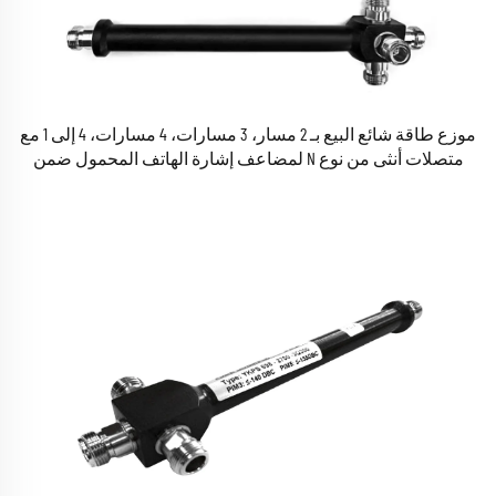
موزع طاقة شائع البيع بـ 2 مسار، 3 مسارات، 4 مسارات، 4 إلى 1 مع
متصلات أنثى من نوع N لمضاعف إشارة الهاتف المحمول ضمن
نطاق تردد 800-2500MHz