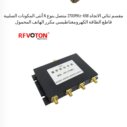
مقسم ثنائي الاتجاه 698~2700MHz متصل بنوع N أنثى المكونات السلبية
قاطع الطاقة الكهرومغناطيسي مكرر الهاتف المحمول