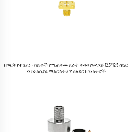
በወርቅ የተሸፈነ - ከሴቶች የሚጠቀሙ አራት ቀዳዳ የፍላንጅ 12.5*12.5 ስኳር
RF ኮአክስያል ሚክሮስትሪፕ ሶልደር ኮንኔክተሮች