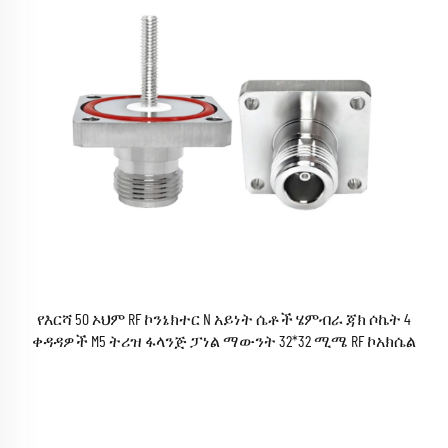
የእርሻ 50 ኦህም RF ኮንኔክተር N አይነት ሴቶች ሄምብራ ጃክ ሶኬት 4
ቀዳዳዎች M5 ትሪዝ ፋላንጅ ፓነል ማውንት 32*32 ሚሜ RF ኮአክሴል
ኮንኔክተሮች