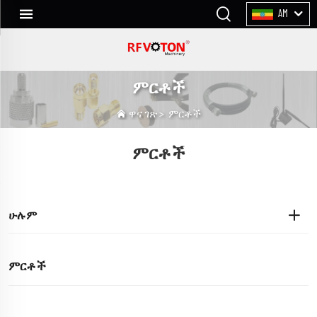
AM
ምርቶች
ዋና ገጽ
>
ምርቶች
ምርቶች
ሁሉም
ምርቶች