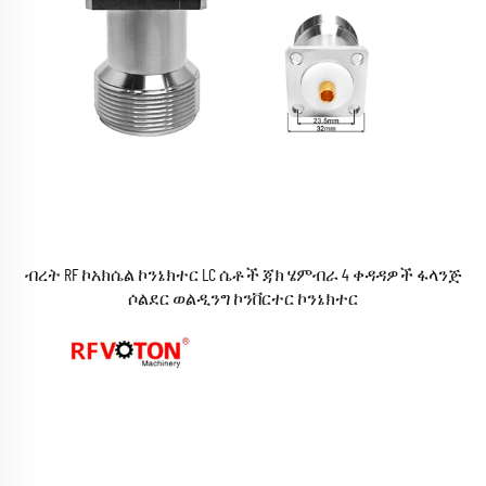
ብረት RF ኮአክሴል ኮንኔክተር LC ሴቶች ጃክ ሄምብራ 4 ቀዳዳዎች ፋላንጅ
ሶልደር ወልዲንግ ኮንቨርተር ኮንኔክተር