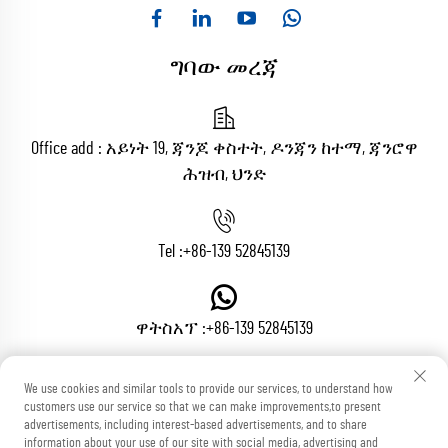
ግባው መረጃ
Office add : አይነት 19, ጃንጆ ቀስተት, ዶንጃን ከተማ, ጃንሮዋ
ሕዝብ, ህንድ
Tel :
+86-139 52845139
ዋትስአፕ :
+86-139 52845139
We use cookies and similar tools to provide our services, to understand how
ኢሜይል :
[email protected]
customers use our service so that we can make improvements,to present
advertisements, including interest-based advertisements, and to share
information about your use of our site with social media, advertising and