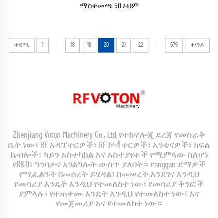
ማስቀመጫ 50 ኦህም
...
...
ቀደሚ
1
18
19
20
21
22
679
ቀጣይ
Zhenjiang Voton Machinery Co., Ltd የተክኖሎጂ ደረጃ የመስራቅ
ቤት ነው፣ RF አዳፕተርዎች፣ RF ኮ넥ተርዎች፣ አንቴናዎች፣ ክፍል
ኬብሎች፣ ካይን አስተካክል እና አስተያየቶች የሚምላው ስለሆነ
የR&D፣ ግንባታና አገልግሎት ውስጥ ያለበት። የanggan ደማዎች
የሚፈልጉት በመሰረት ይሄዳል፣ በመሠረት እንደገና እንዲህ
የመሳሪያ እንዴት እንዲህ የተመለከተ ነው፣ የመሳሪያ ቅንፎች
ያምላሉ፣ የተጠቀሙ እንዴት እንዲህ የተመለከተ ነው፣ እና
የመጀመሪያ እና የተመለከተ ነው።