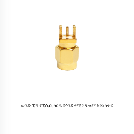
ወንድ ፒኝ የፒሲቢ ጎርፍ በጎንደ የሚገጣጠም ኮንኔክተር