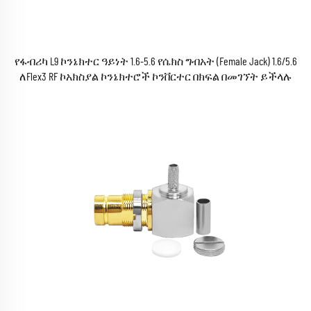
የፋብሪካ L9 ኮንኔክተር ዓይነት 1.6-5.6 የሴክስ ግብአት (Female Jack) 1.6/5.6
ለFlex3 RF ኮአክስያል ኮንኔክተሮች ኮንቨርተር በክፍል በመገኘት ይችላሉ
ROHS