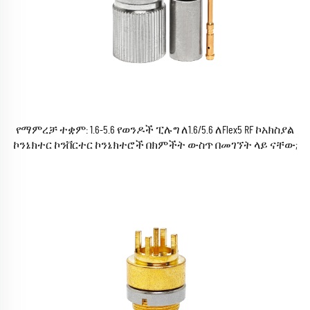
የማምረቻ ተቋም: 1.6-5.6 የወንዶች ፒሉግ ለ1.6/5.6 ለFlex5 RF ኮአክስያል
ኮንኔክተር ኮንቨርተር ኮንኔክተሮች በክምችት ውስጥ በመገኘት ላይ ናቸው;
ROHS