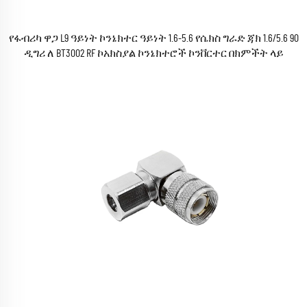
የፋብሪካ ዋጋ L9 ዓይነት ኮንኔክተር ዓይነት 1.6-5.6 የሴክስ ግራድ ጃክ 1.6/5.6 90
ዲግሪ ለ BT3002 RF ኮአክስያል ኮንኔክተሮች ኮንቨርተር በክምችት ላይ