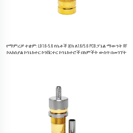
የማምረቻ ተቋም: L9 1.6-5.6 የሴቶች ጃክ ለ1.6/5.6 PCB ፓኔል ማውንት RF
ኮአክስያል ኮንኔክተር ኮንቨርተር ኮንኔክተሮች በክምችት ውስጥ በመገኘት
ላይ ናቸው; ROHS