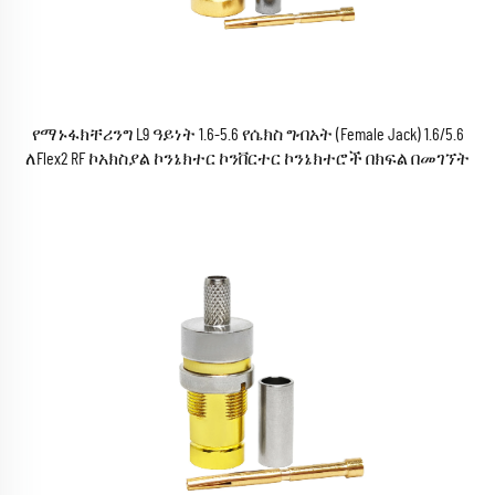
የማኑፋክቸሪንግ L9 ዓይነት 1.6-5.6 የሴክስ ግብአት (Female Jack) 1.6/5.6
ለFlex2 RF ኮአክስያል ኮንኔክተር ኮንቨርተር ኮንኔክተሮች በክፍል በመገኘት
ይችላሉ ROHS