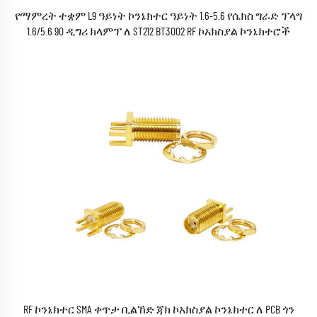
የማምረት ተቋም L9 ዓይነት ኮንኔክተር ዓይነት 1.6-5.6 የሴክስ ግራድ ፕላግ
1.6/5.6 90 ዲግሪ ክላምፕ ለ ST212 BT3002 RF ኮአክስያል ኮንኔክተሮች
RF ኮንኔክተር SMA ቀጥታ ቢልኸድ ጃክ ኮአክስያል ኮንኔክተር ለ PCB ጎን