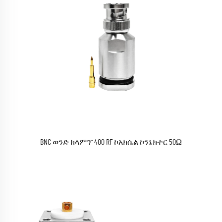
BNC ወንድ ክላምፕ 400 RF ኮአክሴል ኮንኔክተር 50Ω