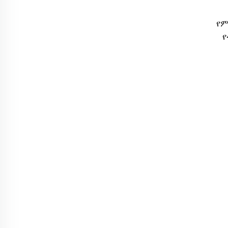
የም
የ
የማይ
RA R