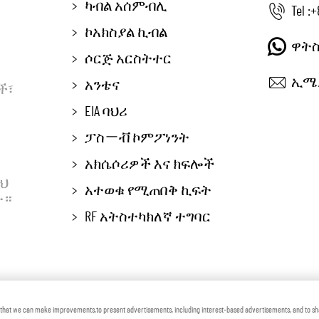
ካብል አሰምብሊ
Tel :
+
ኮአክስያል ኪብል
ዋትስ
ሶርጅ አርስትተር
ኢሜይ
አንቴና
ች፣
EIA ባህሪ
ፓስㄧቭ ኮምፖነንት
አክሴሶሪዎች እና ክፍሎች
ህ
አተወቁ የሚጠበቅ ኪፍት
ው።
RF አትስተካክለኛ ተግባር
henjiang Voton Machinery Co., Ltd ቅርጫቸው አሉ
ብሎግ
የግል 
o that we can make improvements,to present advertisements, including interest-based advertisements, and to s