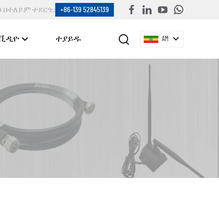
ን በተለይም ተደርጎ::
+86-139 52845139
ቪዲዮ
ተያይዱ
AM