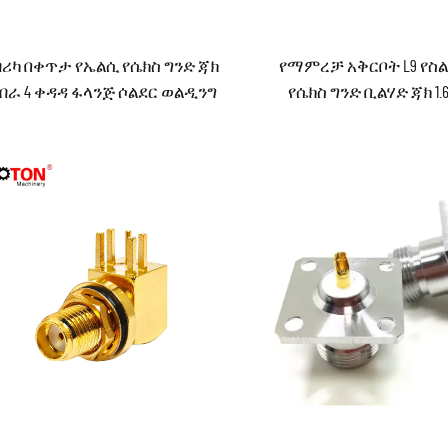
ሪካ በቀጥታ የኤልሲ የሴክስ ግንድ ጃክ
የማምረቻ አቅርቦት L9 የስልት 
ራ 4 ቀዳዳ ፋላንጅ ሶልደር ወልዲንግ
የሴክስ ግንድ ቢልሃድ ጃክ 1.6/
ዝ RF ኮአክስያል ኮነክተር ኮንቨርተር
ኮአክስያል ኮነክተሮች ኮንቨርተ
ኮኔክተር ሮህስ
ኮነክተር በክፍል ውስጥ