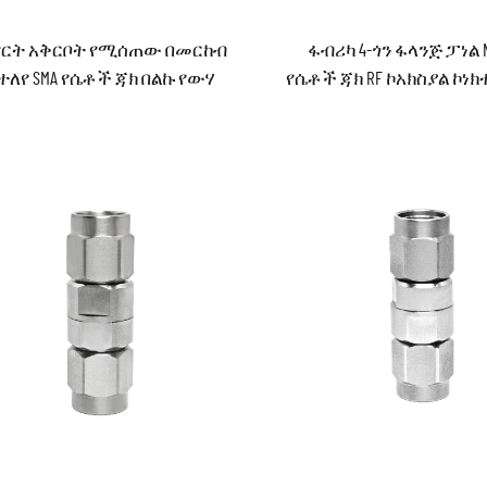
ርት አቅርቦት የሚሰጠው በመርከብ
ፋብሪካ 4-ጎን ፋላንጅ ፓነል 
ተለየ SMA የሴቶች ጃክ በልኩ የውሃ
የሴቶች ጃክ RF ኮአክስያል ኮነክ
ገባ ግድግዳ የእጅ ጎን በቀጥታ አንግል
ካፕ ሶኬት ጋር የቻሲስ ማው
F ኮአክስያል ኮነክተር ኮአክስያል (RF) PCB
ኮአክስያል ኮነክተር