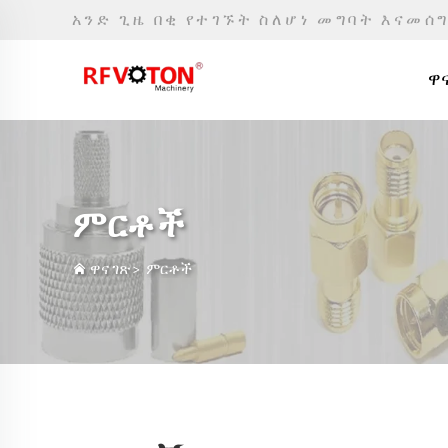
አንድ ጊዜ በቂ የተገኙት ስለሆነ መግባት እናመሰ
ዋና
ምርቶች
ዋና ገጽ
>
ምርቶች