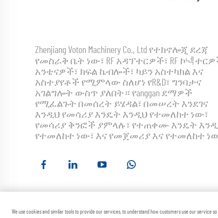
Zhenjiang Voton Machinery Co., Ltd የተክኖሎጂ ደረጃ
የመስራቅ ቤት ነው፣ RF አዳፕተርዎች፣ RF ኮ넥ተርዎ
አንቴናዎች፣ ክፍል ኬብሎች፣ ካይን አስተካክል እና
አስተያየቶች የሚምላው ስለሆነ የR&D፣ ግንባታና
አገልግሎት ውስጥ ያለበት። የanggan ደማዎች
የሚፈልጉት በመሰረት ይሄዳል፣ በመሠረት እንደገና
እንዲህ የመሳሪያ እንዴት እንዲህ የተመለከተ ነው፣
የመሳሪያ ቅንፎች ያምላሉ፣ የተጠቀሙ እንዴት እንዲ
የተመለከተ ነው፣ እና የመጀመሪያ እና የተመለከተ ነ
የopyright © Z
We use cookies and similar tools to provide our services, to understand how customers use our service s