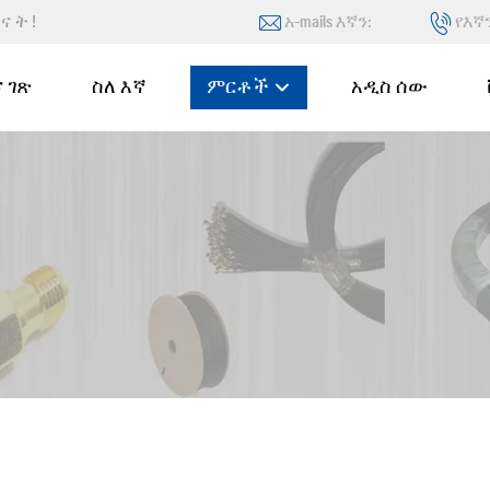
ግናት!
አ-mails እኛን:
የእኛ
 ገጽ
ስለ እኛ
ምርቶች
አዲስ ሰው