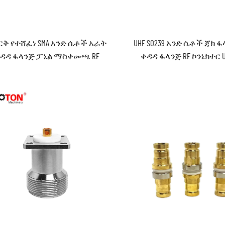
ርቅ የተሸፈነ SMA አንድ ሴቶች አራት
UHF SO239 አንድ ሴቶች ጃክ 
ዳዳ ፋላንጅ ፓኔል ማስቀመጫ RF
ቀዳዳ ፋላንጅ RF ኮንኔክተር 
ኮአክሴል ኮንኔክተር
ሴቶች ሶልደር ዓይነት SO239 
ሁለት ቀዳዳ ኮንኔክተ