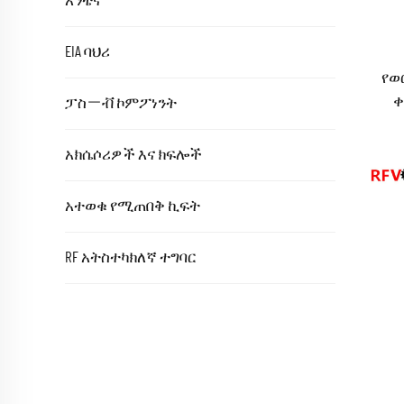
አንቴና
EIA ባህሪ
የወ
ቀ
ፓስㄧቭ ኮምፖነንት
አክሴሶሪዎች እና ክፍሎች
አተወቁ የሚጠበቅ ኪፍት
RF አትስተካክለኛ ተግባር