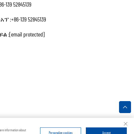
86-139 52845139
አፕ :
+86-139 52845139
ል :
[email protected]
የሆነነት መመሪያ
hare information about
Personalize cookies
Accept