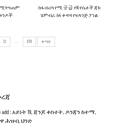
A የሚገጣጠም
ከፋብሪካ የሚ 공급 የN የሴቶች ጃክ
የወንዶች
ሄምብራ ከ4 ቀዳዳ የፍላንጅ ፓነል
ፈሳ የ18G
ማስቀመጥ የብራስ የM5 ትስስር የRF
ኮአክስያል ኮንኔክተር ROHS
12
...
679
ቀጣይ
መረጃ
ce add : አይነት 19, ጃንጆ ቀስተት, ዶንጃን ከተማ,
ዋ ሕዝብ, ህንድ