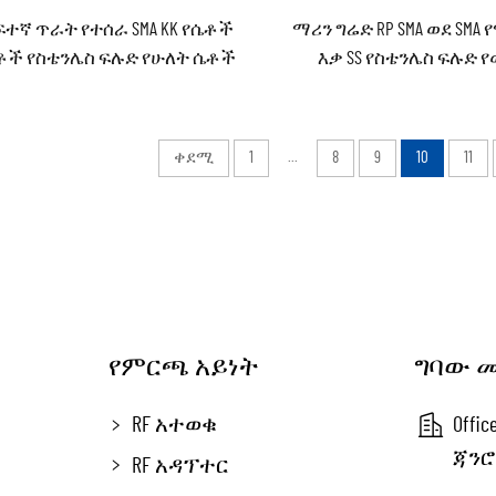
ፍተኛ ጥራት የተሰራ SMA KK የሴቶች
ማሪን ግሬድ RP SMA ወደ SM
ቶች የስቴንሌስ ፍሉድ የሁለት ሴቶች
እቃ SS የስቴንሌስ ፍሉድ 
ንኔክተር ከፍተኛ የመቆየት ችሎታ
ከወንዶች የአየር ምዝገባ የማይ
ቀደሚ
1
...
8
9
10
11
የምርጫ አይነት
ግባው 
RF አተወቁ
Offi
ጃንሮ
RF አዳፕተር