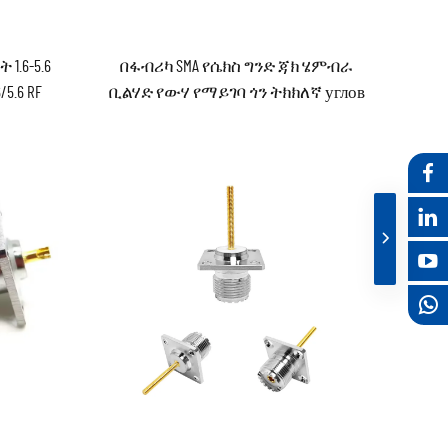
1.6-5.6
በፋብሪካ SMA የሴክስ ግንድ ጃክ ሄምብራ
5.6 RF
ቢልሃድ የውሃ የማይገባ ጎን ትክክለኛ углов
ር ኮፕሊንግ
RA 90 ዲግሪ RF ኮአክስያል ኮነክተር ኮአክስ
 አሉ
ኮነክተሮች (RF) PCB