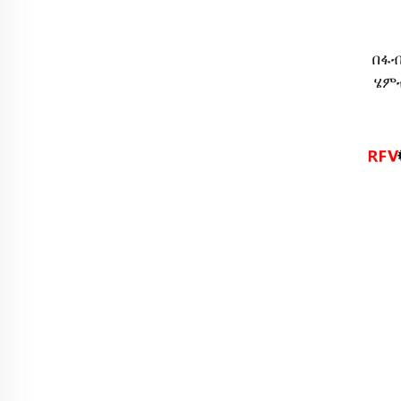
በፋብ
ሄምብ
ብሬ