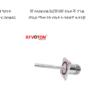
N ዓይነት
RF ኮአክስያል So239 UHF የሴቶች ፓነል
ተር ከሶልደር
ቻሲስ ማውንት ሶኬት 4-ጎድለኛ ፋላንጅ
ንት RF
ጋር M3 የውጭ ትሬድ የሆነ 25 ሚሜ
ኮአክስያል ኮንኔክተር ፕላግ ዓይነት