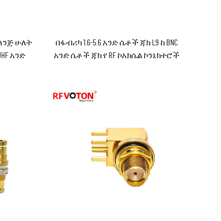
ፋላንጅ ሁለት
በፋብሪካ 1.6-5.6 አንድ ሴቶች ጃክ L9 ከ BNC
UHF አንድ
አንድ ሴቶች ጃክ የ RF ኮአክሴል ኮንኔክተሮች
ጃክ ፋላንጅ
ኮንቨርተር ኮንኔክተር በክፍል ውስጥ
ር
በአገልግሎት ውስጥ ROHS