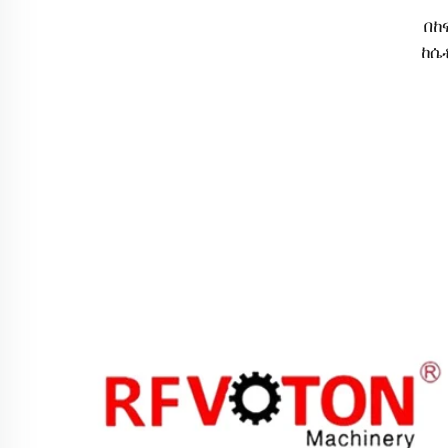
በከ
ከሴ
ኮ