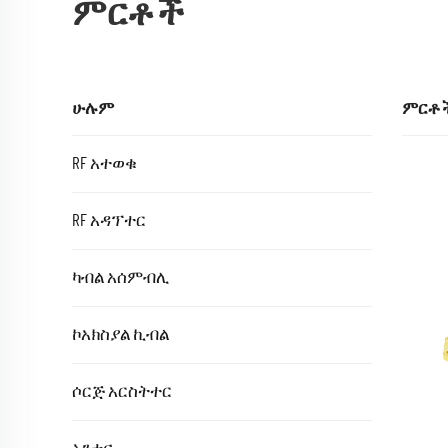
ምርቶች
ሁሉም
ምርቶ
RF አተወቁ
RF አዳፕተር
ካብል አሰምብሊ
ኮአክስያል ኪብል
ሶርጅ አርስትተር