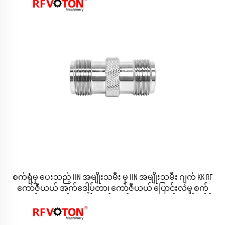
စက်ရုံမှ ပေးသည့် HN အမျိုးသမီး မှ HN အမျိုးသမီး ဂျက် KK RF
ကော်ဇီယယ် အက်ဒေါ့ပ်တာ၊ ကော်ဇီယယ် ပြောင်းလဲမှု စက်
ကူးသန်း၊ RF ကော်ဇီယယ် ချိတ်ဆက်မှုများအတွက် အက်ဒေါ့ပ်
တာ၊ RoHS စံနှုန်းနှင့် ကိုက်ညီပြီး စတော့တွင် ရနှိုင်သည်။