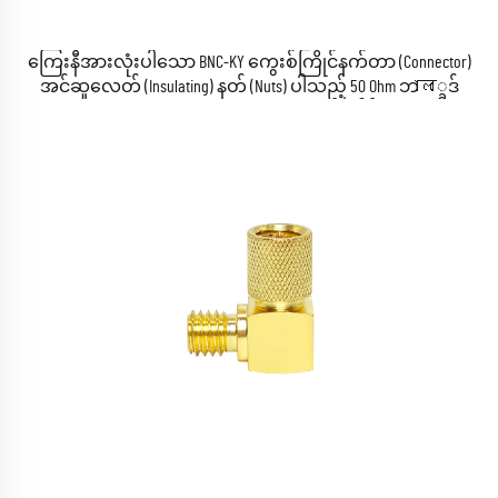
ကြေးနီအားလုံးပါသော BNC-KY ကွေးစ်ကြိုင်နက်တာ (Connector)
အင်ဆူလေတ် (Insulating) နတ် (Nuts) ပါသည့် 50 Ohm ဘাল္ခেဒ်
(Bulkhead) BNC အမျိုးအစား RF အက်ဒေါ့ပ်တာ