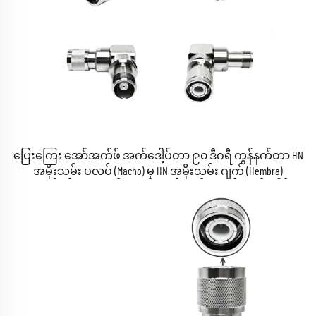
ပြေးကြေး အော်အက်ဖ် အက်ဒေါ့ပ်တာ ၉၀ ဒီဂရီ ကွန်နက်တာ HN
အမိုးသမ်း ပလပ် (Macho) မှ HN အမိုးသမ်း ဂျက် (Hembra)
အထောက်မှုန်း ညာဘက်ထောင့် ကော်အက်စီယယ် အက်ဒေါ့ပ်တာ