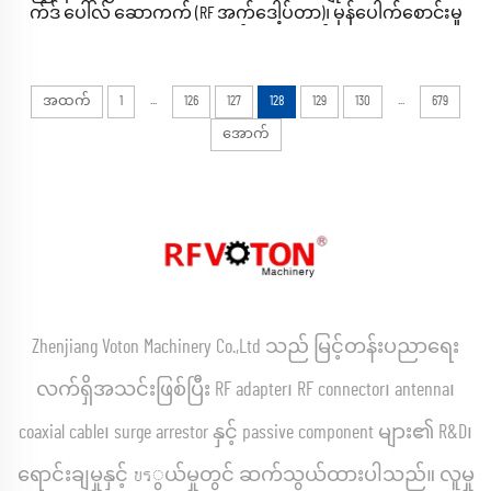
က်ဒ် ပေါ်လ် ဆောကက် (RF အက်ဒေါ့ပ်တာ)၊ မှန်ပေါက်စောင်းမှု
ဗီဒီယို ပလပ် ဆောကက်
...
...
အထက်
1
126
127
128
129
130
679
အောက်
Zhenjiang Voton Machinery Co.,Ltd သည် မြင့်တန်းပညာရေး
လက်ရှိအသင်းဖြစ်ပြီး RF adapter၊ RF connector၊ antenna၊
coaxial cable၊ surge arrestor နှင့် passive component များ၏ R&D၊
ရောင်းချမှုနှင့် บรွယ်မှုတွင် ဆက်သွယ်ထားပါသည်။ လူမှု