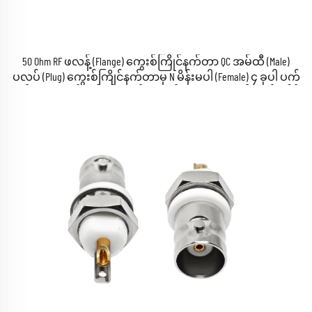
50 Ohm RF ဖလန့် (Flange) ကွေးစ်ကြိုင်နက်တာ QC အမ်ထီ (Male)
ပလပ် (Plug) ကွေးစ်ကြိုင်နက်တာမှ N မိန်းမပါ (Female) ၄ ခုပါ ပက်
နယ် (Panel) တပ်ဆင်ရန် ဖောင်းထောင့် (Straight) ကွေးစ်အက်ဒေါ့ပ်
တာ