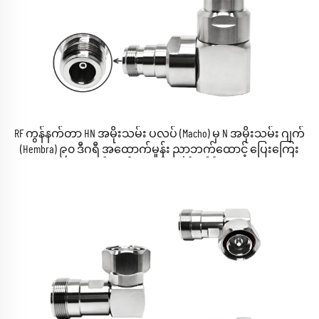
RF ကွန်နက်တာ HN အမိုးသမ်း ပလပ် (Macho) မှ N အမိုးသမ်း ဂျက်
(Hembra) ၉၀ ဒီဂရီ အထောက်မှုန်း ညာဘက်ထောင့် ပြေးကြေး
ကော်အက်စီယယ် အက်ဒေါ့ပ်တာ