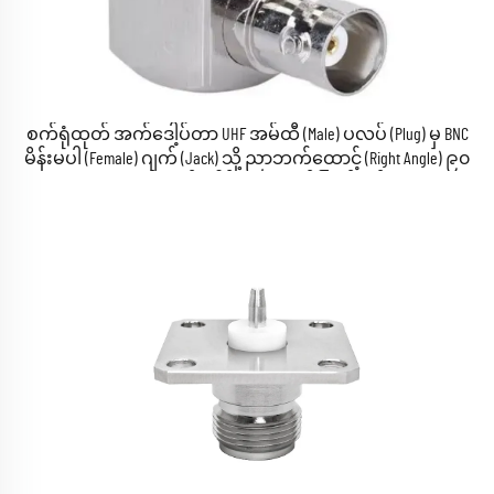
စက်ရုံထုတ် အက်ဒေါ့ပ်တာ UHF အမ်ထီ (Male) ပလပ် (Plug) မှ BNC
မိန်းမပါ (Female) ဂျက် (Jack) သို့ ညာဘက်ထောင့် (Right Angle) ၉၀
ဒီဂရီ RA RF ကွေးစ်အက်ဒေါ့ပ်တာ ကွေးစ်ကြိုင်နက်တာ (Brass)