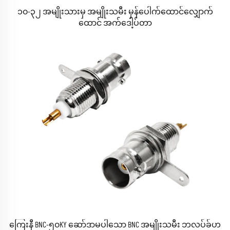
၁၀-၃၂ အမျိုးသားမှ အမျိုးသမီး မှန်ပေါက်ထောင်လျှောက်
ထောင် အက်ဒေါ့ပ်တာ
ကြေးနီ BNC-၅၀KY ဆော်ဒာမပါသော BNC အမျိုးသမီး ဘလပ်ခ်ဟ