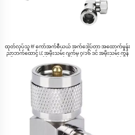
ထုတ်လုပ်သူ RF ကော်အက်စီယယ် အက်ဒေါ့ပ်တာ အထောက်မှုန်း
ညာဘက်ထောင့် LC အမိုးသမ်း ဂျက်မှ ၇/၁၆ ဒင် အမိုးသမ်း ကွန်
နက်တာ RA အက်ဒေါ့ပ်တာ ကွန်နက်တာ LC-DIN KJW အက်ဒေါ့ပ်တာ