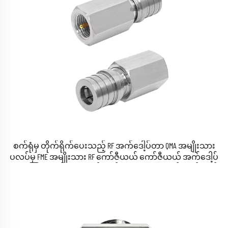
စက်ရုံမှ တိုက်ရိုက်ပေးသည့် RF အက်ဒေါ့ပ်တာ QMA အမျိုးသား
ပလပ်မှ FME အမျိုးသား RF ကော်ဇီယယ် ကော်ဇီယယ် အက်ဒေါ့ပ်
တာ၊ ကြေးနီ-ပုတ်သော ချိတ်ဆက်မှုများ၊ စတော့တွင် ရနှိုင်သည်။