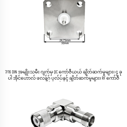
7/16 DIN အမျိုးသမီး ဂျက်မှ QC ကော်ဇီယယ် ချိတ်ဆက်မှုများ၊ ၄ ခု
ပါ အိုင်ဟောလ် ဖလန့်ဂ် ပုလ်ပ်နှင့် ချိတ်ဆက်မှုများ၊ RF ကော်ဇီ
ယယ် အက်ဒေါ့ပ်တာများ