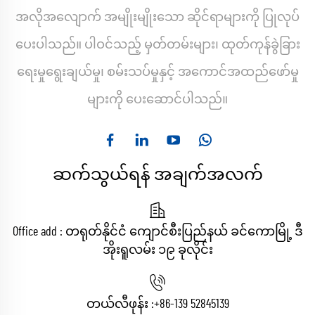
အလိုအလျောက် အမျိုးမျိုးသော ဆိုင်ရာများကို ပြုလုပ်
ပေးပါသည်။ ပါဝင်သည့် မှတ်တမ်းများ၊ ထုတ်ကုန်ခွဲခြား
ရေးမှုရွေးချယ်မှု၊ စမ်းသပ်မှုနှင့် အကောင်အထည်ဖော်မှု
များကို ပေးဆောင်ပါသည်။
ဆက်သွယ်ရန် အချက်အလက်
Office add : တရုတ်နိုင်ငံ ကျောင်စီးပြည်နယ် ခင်ကောမြို့ ဒီ
အိုးရူလမ်း ၁၉ ခုလိုင်း
တယ်လီဖုန်း :
+86-139 52845139