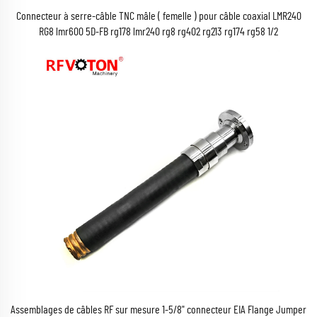
Connecteur à serre-câble TNC mâle ( femelle ) pour câble coaxial LMR240
RG8 lmr600 5D-FB rg178 lmr240 rg8 rg402 rg213 rg174 rg58 1/2
Assemblages de câbles RF sur mesure 1-5/8" connecteur EIA Flange Jumper