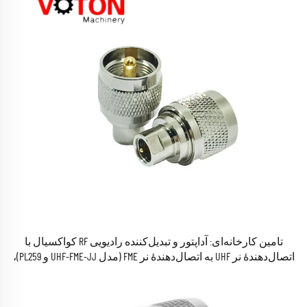
تامین کارخانه‌ای: آداپتور و تبدیل‌کننده رادیویی RF کواکسیال با
اتصال‌دهندهٔ نر UHF به اتصال‌دهندهٔ نر FME (مدل UHF-FME-JJ و PL259)،
مقاومت ۵۰ اهم، موجود در انبار