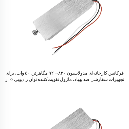
فرکانس کارخانه‌ای مدولاسیون ۸۲۰–۹۲۰ مگاهرتز، ۵۰ وات، برای
تجهیزات سفارشی ضد پهپاد، ماژول تقویت‌کننده توان رادیویی RF از
جنس آلومینیوم، ساخت OEM، مدل N