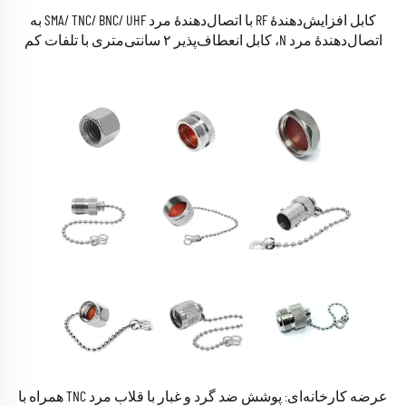
کابل افزایش‌دهندهٔ RF با اتصال‌دهندهٔ مرد SMA/ TNC/ BNC/ UHF به
اتصال‌دهندهٔ مرد N، کابل انعطاف‌پذیر ۲ سانتی‌متری با تلفات کم
برای کابل نیمه‌انعطاف‌پذیر RG142 و RG400
عرضه کارخانه‌ای: پوشش ضد گرد و غبار با قلاب مرد TNC همراه با