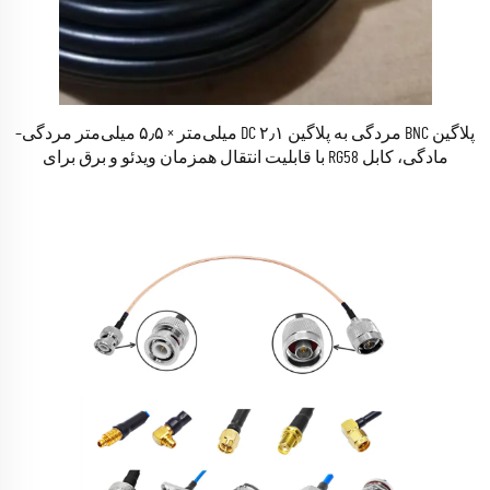
پلاگین BNC مردگی به پلاگین DC ۲٫۱ میلی‌متر × ۵٫۵ میلی‌متر مردگی–
مادگی، کابل RG58 با قابلیت انتقال همزمان ویدئو و برق برای
دوربین‌های امنیتی CCTV سیامیز (Siamese) با فرمت‌های AHD، TVI، HD-
SDI و CVI