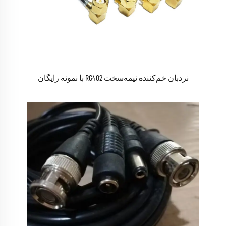
نردبان خم‌کننده نیمه‌سخت RG402 با نمونه رایگان