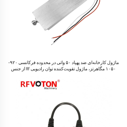
ماژول کارخانه‌ای ضد پهپاد ۵۰ واتی در محدوده فرکانسی ۹۲۰–
۱۰۵۰ مگاهرتز، ماژول تقویت‌کننده توان رادیویی RF از جنس
آلومینیوم با محافظ VSWR برای تجهیزات امنیتی