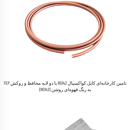
تامین کارخانه‌ای کابل کواکسیال RG142 با دو لایه محافظ و روکش FEP
به رنگ قهوه‌ای روشن (RG142)