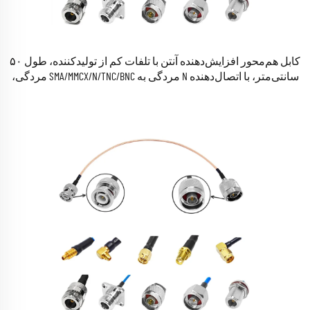
کابل هم‌محور افزایش‌دهنده آنتن با تلفات کم از تولیدکننده، طول ۵۰
سانتی‌متر، با اتصال‌دهنده N مردگی به SMA/MMCX/N/TNC/BNC مردگی،
مدل‌های RG316 و RG178