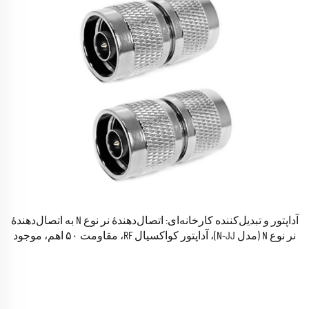
آداپتور و تبدیل‌کننده کارخانه‌ای: اتصال‌دهندهٔ نر نوع N به اتصال‌دهندهٔ
نر نوع N (مدل N-JJ)، آداپتور کواکسیال RF، مقاومت ۵۰ اهم، موجود
در انبار