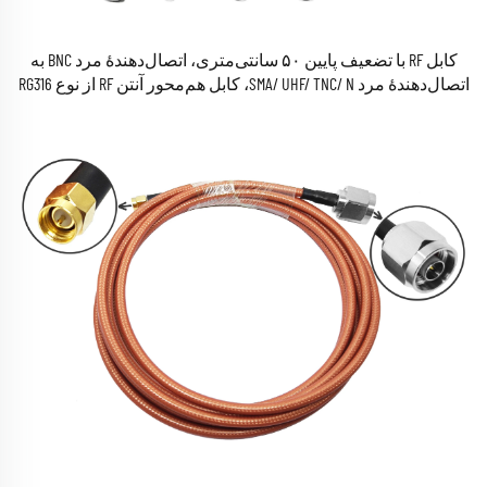
کابل RF با تضعیف پایین ۵۰ سانتی‌متری، اتصال‌دهندهٔ مرد BNC به
اتصال‌دهندهٔ مرد SMA/ UHF/ TNC/ N، کابل هم‌محور آنتن RF از نوع RG316
و RG178