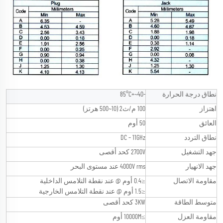
نطاق درجة الحرارة
-40~+85°C
اهتزاز
100 م/ث2 (10~500 هرتز)
العائق
50 أوم
نطاق التردد
DC – 11GHz
جهد التشغيل
2700V كحد أقصى
جهد الانهيار
4000V rms عند مستوى البحر
مقاومة الاتصال
≤0.4 أوم @ عند نقطة التلامس الداخلية
≤1.5 أوم @ عند نقطة التلامس الخارجية
متوسط الطاقة
3KW كحد أقصى
مقاومة العزل
≥10000M أوم