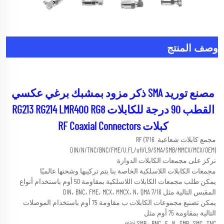
وصف المنتج
مصنع توريد SMA ذكر مزود بمشبك برغي عكسي 
القطب 90 درجة للكابلات RG213 RG214 LMR400 RG8 
كبلات RF Coaxial Connectors 
مجمع كابلات شعاعية RF (7/16 
DIN/N/TNC/BNC/FME/U.FL/ufl/L9/SMA/SMB/MMCX/MCX/OEM) 
نركز على مجمعات الكابلات الدوارة 
مجمعات الكابلات اللاسلكية الخاصة بنا يتم تركيبها وشحنها عالميًا 
يمكن طلب مجمعات الكابلات اللاسلكية بمقاومة 50 أوم باستخدام أنواع 
المقبس التالية مثل 7/16 DIN، BNC، FME، MCX، MMCX، N، QMA 
يمكن تصنيع مجموعات الكابلات ب مقاومة 75 أوم باستخدام الموصلات 
التالية بمقاومة 75 أوم مثل 