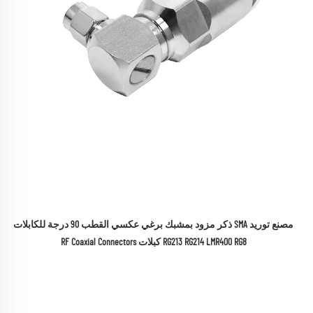
مصنع توريد SMA ذكر مزود بمشبك برغي عكسي القطب 90 درجة للكابلات 
RG213 RG214 LMR400 RG8 كبلات RF Coaxial Connectors 