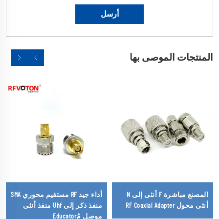
المنتجات الموصى بها
المصنع مباشرة F أنثى إلى N
أداء جيد RF مستقيم محوري SMA
أنثى محول RF Coaxial Adapter
منفذ ذكر إلى Uhf منفذ أنثى
موصل مُEducator