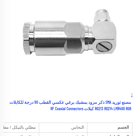
المادة والطلاء 
مصنع توريد SMA ذكر مزود بمشبك برغي عكسي القطب 90 درجة للكابلات 
RG213 RG214 LMR400 RG8 كبلات RF Coaxial Connectors 
الجسم
النحاس
مطلي بالنيكل / مطلي