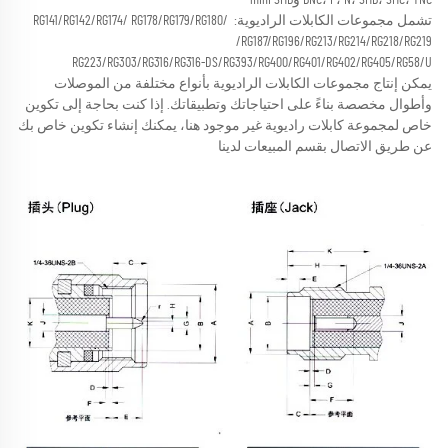
BNC، F، N، SMB، SMC، TNC وmini SMB 
تشمل مجموعات الكابلات الراديوية: RG141/RG142/RG174/ RG178/RG179/RG180/ 
RG187/RG196/RG213/RG214/RG218/RG219/ 
RG223/RG303/RG316/RG316-DS/RG393/RG400/RG401/RG402/RG405/RG58/U 
يمكن إنتاج مجموعات الكابلات الراديوية بأنواع مختلفة من الموصلات 
وأطوال مخصصة بناءً على احتياجاتك وتطبيقاتك. 
إذا كنت بحاجة إلى تكوين 
خاص لمجموعة كابلات راديوية غير موجود هنا، يمكنك إنشاء تكوين خاص بك 
عن طريق الاتصال بقسم المبيعات لدينا 