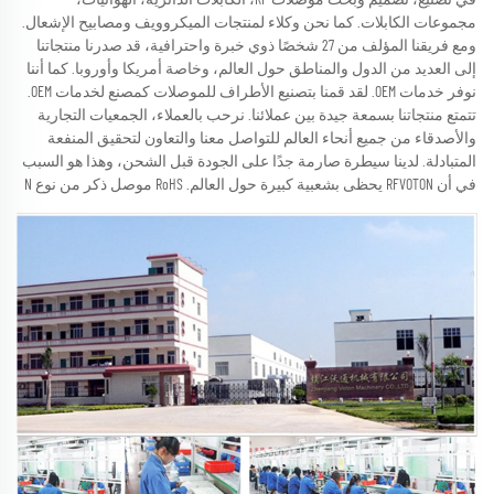
في تصنيع، تصميم وبحث موصلات RF، الكابلات الدائرية، الهوائيات، 
مجموعات الكابلات. كما نحن وكلاء لمنتجات الميكروويف ومصابيح الإشعال. 
ومع فريقنا المؤلف من 27 شخصًا ذوي خبرة واحترافية، قد صدرنا منتجاتنا 
إلى العديد من الدول والمناطق حول العالم، وخاصة أمريكا وأوروبا. كما أننا 
نوفر خدمات OEM. لقد قمنا بتصنيع الأطراف للموصلات كمصنع لخدمات OEM. 
تتمتع منتجاتنا بسمعة جيدة بين عملائنا. نرحب بالعملاء، الجمعيات التجارية 
والأصدقاء من جميع أنحاء العالم للتواصل معنا والتعاون لتحقيق المنفعة 
المتبادلة. لدينا سيطرة صارمة جدًا على الجودة قبل الشحن، وهذا هو السبب 
في أن RFVOTON يحظى بشعبية كبيرة حول العالم. RoHS موصل ذكر من نوع N 