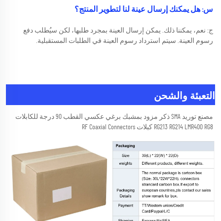
س: هل يمكنك إرسال عينة لنا لتطوير المنتج؟ 
ج: نعم، يمكننا ذلك. يمكن إرسال العينة بمجرد طلبها، لكن سيُطلب دفع 
رسوم العينة. سيتم استرداد رسوم العينة في الطلبات المستقبلية. 
التعبئة والشحن
مصنع توريد SMA ذكر مزود بمشبك برغي عكسي القطب 90 درجة للكابلات 
RG213 RG214 LMR400 RG8 كبلات RF Coaxial Connectors 