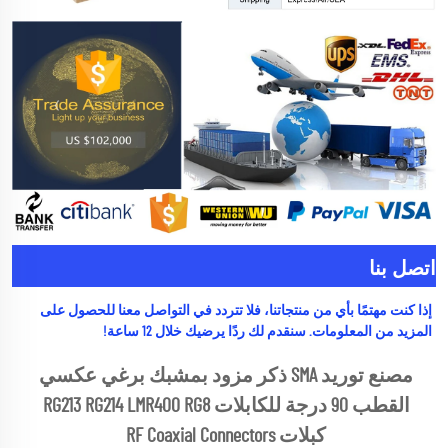
اتصل بنا
إذا كنت مهتمًا بأي من منتجاتنا، فلا تتردد في التواصل معنا للحصول على 
المزيد من المعلومات. سنقدم لك ردًا يرضيك خلال 12 ساعة! 
مصنع توريد SMA ذكر مزود بمشبك برغي عكسي 
القطب 90 درجة للكابلات RG213 RG214 LMR400 RG8 
كبلات RF Coaxial Connectors 