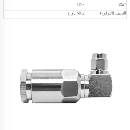
≤ 1.10
VSWR
التحمل (التزاوج)
≥500 (دورة)