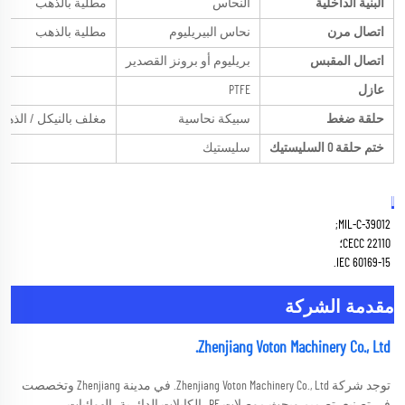
البنية الداخلية
النحاس
مطلية بالذهب
اتصال مرن
نحاس البيريليوم
مطلية بالذهب
اتصال المقبس
بريليوم أو برونز القصدير
مط
عازل
PTFE
حلقة ضغط
سبيكة نحاسية
مغلف بالنيكل / الذهب
ختم حلقة O السليستيك
سليستيك
المعيار المناسب 
MIL-C-39012; 
CECC 22110؛ 
IEC 60169-15. 
مقدمة الشركة
Zhenjiang Voton Machinery Co., Ltd. 
توجد شركة Zhenjiang Voton Machinery Co., Ltd. في مدينة Zhenjiang وتخصصت 