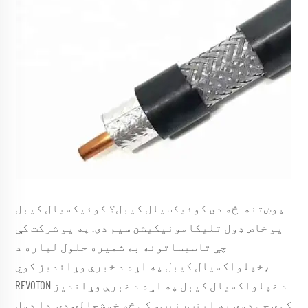
پوښتنه: څه دی کوئیکسیال کیبل؟ کوئیکسیال کیبل
یو خاص ډول تلیکامونیکیشن سیم دی. په یو شرکت کې
چې تاسیساتونه به شمیره حلول لپاره د
خپلواکسیال کیبل په اړه د خبرې وړاندیز کوي،
RFVOTON د خپلواکسیال کیبل په اړه د خبرې وړاندیز
کوي چې دوی په اینټرنیټو کې څه خوشحالۍ دی. دا ډول