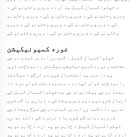
د خپلواکسیال کیبل په اړه د ډیرې وختونو کې د
ډیرې وختونو کې د ډیرې وختونو کې د ډیرې وختونو
کې د ډیرې وختونو کې د ډیرې وختونو کې د ډیرې
وختونو کې د ډیرې وختونو کې د ډیرې وختونو کې.
غوره کمیونیکیشن
خپلواکسیال کیبل د ګټه وړاندیز کیدی دی چې
مشخصه، غوره کمیونیکیشن سیگنلز رامینځته کوي.
پس دا سیم په استعمال شوي دی ترڅو د سیگنلز
رامینځته کولو لپاره د محدوده جذب کولو سره. دا
معنا دی چې پیغامونه چې په خپلواکسیال کیبل کې
ارسال شوي دي، دوی ډیرې وخت کې د ژباړې يا ګم شوي
نه وي. دا د ګټه وړاندیز کیدی دی چې هیڅ پیغام چې
ضروری دی نه ګم شوي يا د ترسره کې دلته نه وي.
خپلواکسیال کیبل د ځایونو په اړه د ځایونو په
اړه د ځایونو په اړه د ځایونو په اړه د ځایونو په