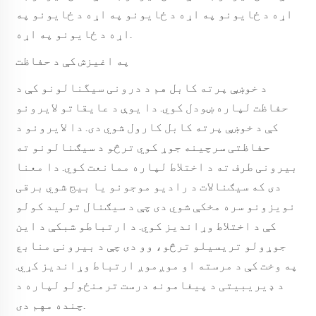
اړه د ځایونو په اړه د ځایونو په اړه د ځایونو په
اړه د ځایونو په اړه.
په اغیزش کې د حفاظت
د خوښې پرته کابل هم د درونی سیگنالونو کې د
حفاظت لپاره ښودل کوي. دا یوې د عایقاتو لایرونو
کې د خوښې پرته کابل کارول شوي دی. دا لایرونو د
حفاظتی سرچینه جوړ کوي ترڅو د سیګنالونو ته
بیرونی طرف ته د اختلاط لپاره ممانعت کوي. دا معنا
دی که سیګنالات د رادیو موجونو یا بیج شوي برقی
نویزونو سره مخکې شوي دی چې د سیګنال تولید کولو
کې د اختلاط وړاندیز کوي. د ارتباطو شبکې د این
جوړولو تریسیلو ترڅو، وو دی چې د بیرونی منابع
په وخت کې د مرسته او موږموږ ارتباط وړاندیز کړي.
د ډیریبیتی د پیغامونه درست ترمنځولو لپاره د
چنده مهم دی.