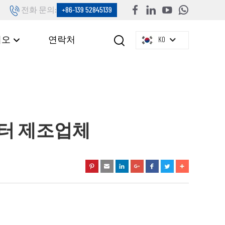
전화 문의:
+86-139 52845139
디오
연락처
KO
넥터 제조업체