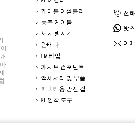
RF 어댑터
케이블 어셈블리
전화
동축 케이블
왓츠
서지 방지기
기
이메
안테나
케이
EIA 타입
 개
 따
패시브 컴포넌트
 제
액세서리 및 부품
포함
커넥터용 방진 캡
RF 압착 도구
장 보통 기계 유한 회사 모든 권리 예약
블로그
개인