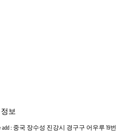
 정보
ice add : 중국 장수성 진강시 경구구 어우루 19번