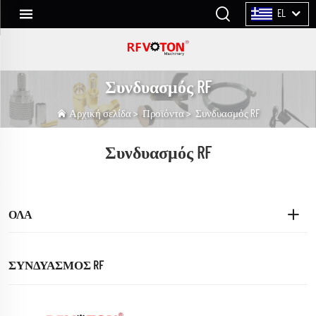
EL
Συνδυασμός RF
Αρχική σελίδα
>
Προϊόντα
>
Συνδυασμός RF
Συνδυασμός RF
ΌΛΑ
ΣΥΝΔΥΑΣΜΌΣ RF