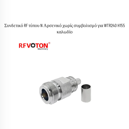
Συνδετικό RF τύπου N Αρσενικό χωρίς συμβολισμό για WTR240 H155
καλωδίο