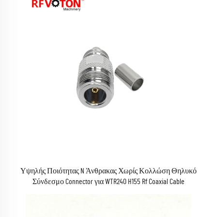
Υψηλής Ποιότητας N Άνθρακας Χωρίς Κολλώση Θηλυκό
Σύνδεσμο Connector για WTR240 H155 Rf Coaxial Cable