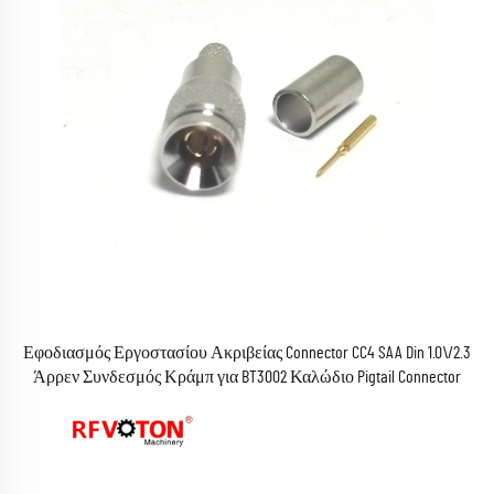
Εφοδιασμός Εργοστασίου Ακριβείας Connector CC4 SAA Din 1.0\/2.3
Άρρεν Συνδεσμός Κράμπ για BT3002 Καλώδιο Pigtail Connector
Converter