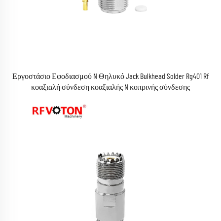
Εργοστάσιο Εφοδιασμού N Θηλυκό Jack Bulkhead Solder Rg401 Rf
κοαξιαλή σύνδεση κοαξιαλής N κοπρινής σύνδεσης