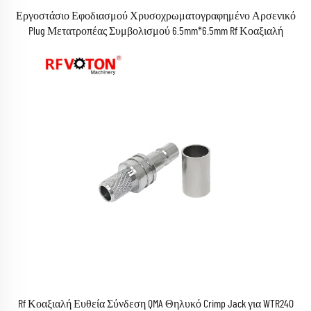
Εργοστάσιο Εφοδιασμού Χρυσοχρωματογραφημένο Αρσενικό
Plug Μετατροπέας Συμβολισμού 6.5mm*6.5mm Rf Κοαξιαλή
Σύνδεση Connector
Rf Κοαξιαλή Ευθεία Σύνδεση QMA Θηλυκό Crimp Jack για WTR240