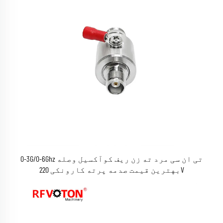
0-3G/0-6Ghz تی ان سی مرد ته زن ریف کوآکسیل وصله
بهترین قیمت صدمه پرته کارونکی 220V