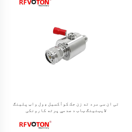
تی ان سی مرد ته زن جک کوآکسیل ډول واټ پلینګ
لایټنینګ ټاب د صدمې پرته کارونکی