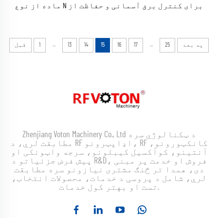
ماده از نوع N برای کنترل برق آسمانی و حفاظت از
ضربه برق آسمانی دستگاه حفاظت از لایتینگ
...
...
په بعد
25
17
16
15
14
13
1
قبل
Zhenjiang Voton Machinery Co., Ltd د ټکنالوژي سره
مطابقت لري، د RF اډاپټرونو، RF کانکټورونو،
آنتینو، کوآکسیل کیبلونو، سرجه واټونکی او
پیش فرض جزئیاتو د R&D، فروش او خدمت پر مبنی
دی، همدا تر څنګ مشتری نیازونو سره مطابقت
لري، شامل د پروسی د خدمات، محصولات انتخاب،
تست او بهتر کول خدمات.