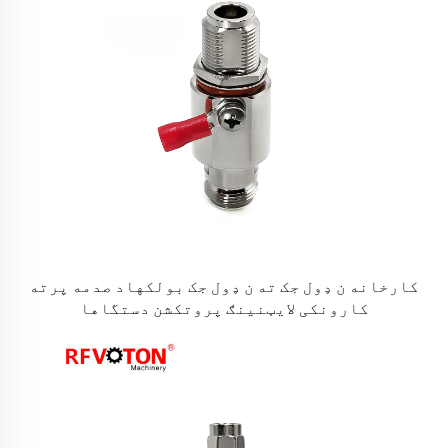
کارخانه ن ډول جک ته ن ډول جک بولکهاد صدمه پرته
کارونکی لایټنینګ پروتکشن دستگاها