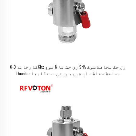
کارخانه 0-6Ghz نوع N زن جک تا SMA زن جک محافظ شوک
Thunder محافظ حفاظت از ضربه برقی دستگاه‌ها