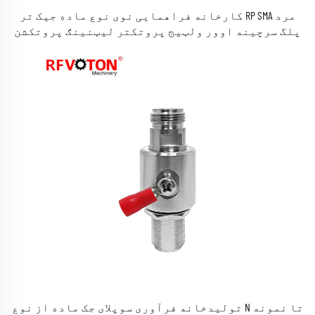
کارخانه فراهمایی نوی نوع ماده جیک تر RP SMA مرد
پلگ سرچینه اوور ولټیج پروتکتر لیټنینګ پروتکشن
وسایل
تولیدخانه فرآوری سوپلای جک ماده از نوع N تا نمونه