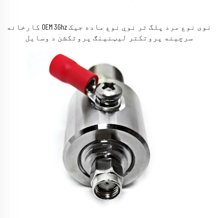
کارخانه OEM 3Ghz نوی نوع مرد پلگ تر نوي نوع ماده جیک
سرچینه پروتکتر لیټنینګ پروتکشن د وسایل