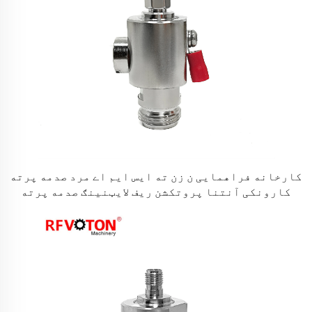
کارخانه فراهمایی ن زن ته ایس ایم اے مرد صدمه پرته
کارونکی آنتنا پروتکشن ریف لایټنینګ صدمه پرته
کارونکی