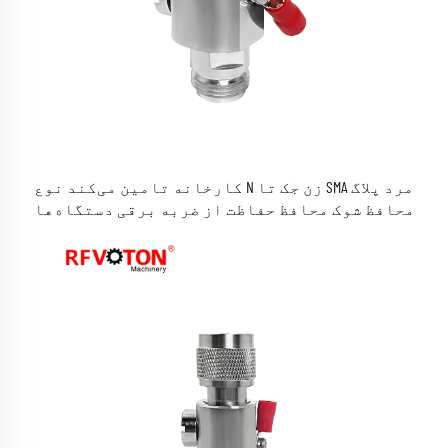
کارخانه تامین می‌کند نوع N زن جک تا SMA مرد پلاگ
محافظ شوک محافظ حفاظت از ضربه برقی دستگاه‌ها
Thunder Arrester