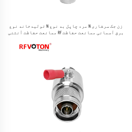
تولیدخانه نوع N مرد چاپل به نوع N زن جک سرشاری
ممانعت حفاظت آنتنی RF برق آسمانی ممانعت حفاظت
سرشاری شوی