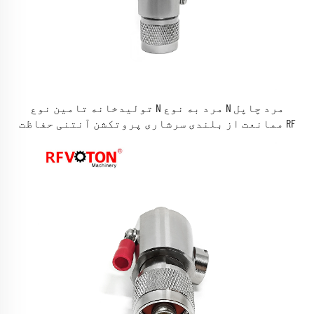
تولیدخانه تامین نوع N مرد به نوع N مرد چاپل
ممانعت از بلندی سرشاری پروتکشن آنتنی حفاظت RF
برق آسمانی ممانعت سرشاری شوی