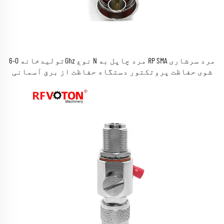
تولیدخانه 0-6Ghz نوع N مرد چاپل به RP SMA مرد سرشاری
شوی حفاظت پروتکتور دستگاه حفاظت از برق آسمانی