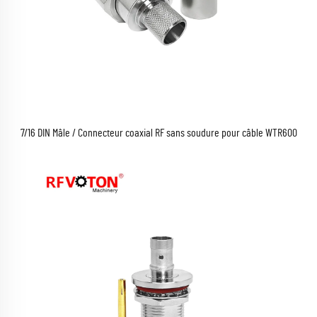
7/16 DIN Mâle / Connecteur coaxial RF sans soudure pour câble WTR600