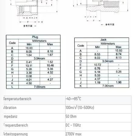
Temperaturbereich
-40~+85°C
Vibration
100m/s² (10~500Hz)
Impedanz
50 Ohm
Frequenzbereich
DC – 11GHz
Arbeitsspannung
2700V max