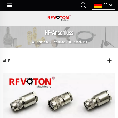
DE
HF-Anschluss
Startseite
>
Produkte
>
HF-Anschluss
ALLE