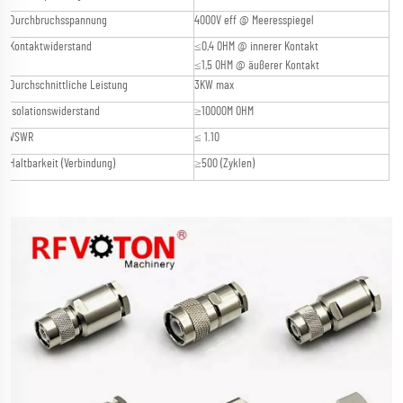
Durchbruchsspannung
4000V eff @ Meeresspiegel
Kontaktwiderstand
≤0,4 OHM @ innerer Kontakt
≤1,5 OHM @ äußerer Kontakt
Durchschnittliche Leistung
3KW max
Isolationswiderstand
≥10000M OHM
VSWR
≤ 1.10
Haltbarkeit (Verbindung)
≥500 (Zyklen)