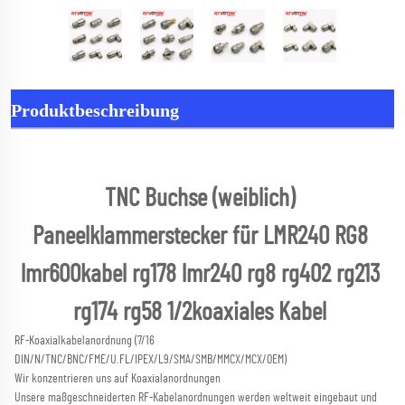
Produktbeschreibung
TNC Buchse (weiblich) 
Paneelklammerstecker für LMR240 RG8 
lmr600kabel rg178 lmr240 rg8 rg402 rg213 
rg174 rg58 1/2koaxiales Kabel 
RF-Koaxialkabelanordnung (7/16 
DIN/N/TNC/BNC/FME/U.FL/IPEX/L9/SMA/SMB/MMCX/MCX/OEM) 
Wir konzentrieren uns auf Koaxialanordnungen 
Unsere maßgeschneiderten RF-Kabelanordnungen werden weltweit eingebaut und 