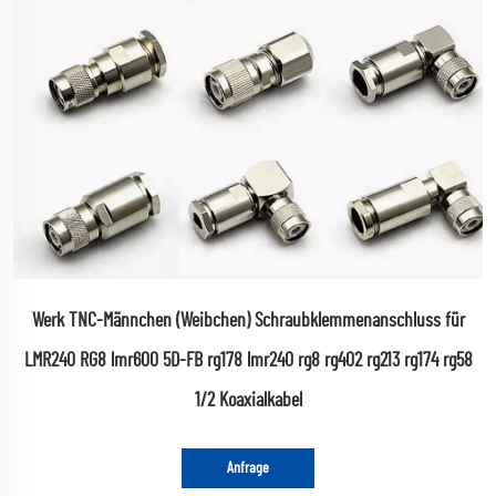
Werk TNC-Männchen (Weibchen) Schraubklemmenanschluss für
LMR240 RG8 lmr600 5D-FB rg178 lmr240 rg8 rg402 rg213 rg174 rg58
1/2 Koaxialkabel
Anfrage