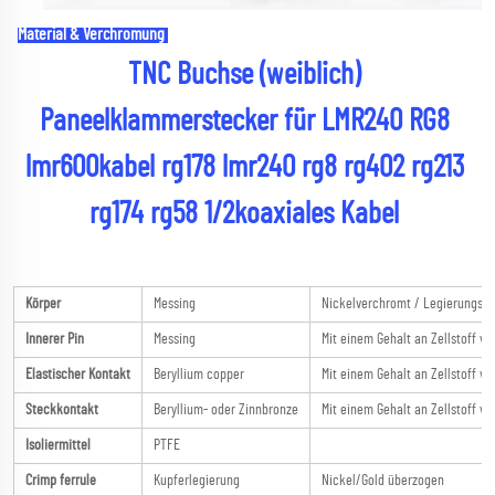
Material & Verchromung 
TNC Buchse (weiblich) 
Paneelklammerstecker für LMR240 RG8 
lmr600kabel rg178 lmr240 rg8 rg402 rg213 
rg174 rg58 1/2koaxiales Kabel 
Körper
Messing
Nickelverchromt / Legierungsv
Innerer Pin
Messing
Mit einem Gehalt an Zellstoff vo
Elastischer Kontakt
Beryllium copper
Mit einem Gehalt an Zellstoff vo
Steckkontakt
Beryllium- oder Zinnbronze
Mit einem Gehalt an Zellstoff vo
Isoliermittel
PTFE
Crimp ferrule
Kupferlegierung
Nickel/Gold überzogen