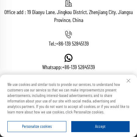
Office add : 19 Diaoyu Lane, Jingkou District, Zhenjiang City, Jiangsu
Province, China
Tel.:
+86-139 52845139
Whatsapp:
+86-139 52845139
We use cookies and similar tools to provide our services, to understand how
customers use our service so that we can make improvements,to present
E-Mail:
[email protected]
advertisements, including interest-based advertisements, and to share
information about your use of our site with social media, advertising and
analytics partners. If you do not want to accept all cookies, or if you would like to
learn more about how we use cookies, click Personalize cookies.
Urheberrecht © Zhenjiang Voton Machinery Co., Ltd. Alle Rechte vorbehalten
Blog
Datenschutzrichtlinie
Personalize cookies
Accept
STARTSEITE
PRODUKTE
E-MAIL
TEL.