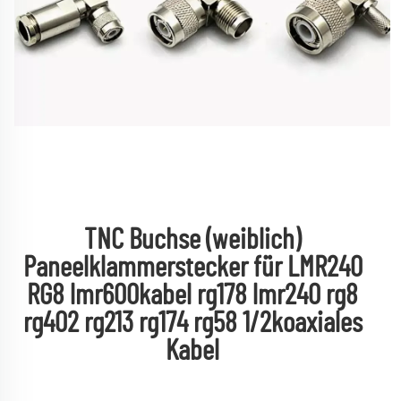
TNC Buchse (weiblich) 
Paneelklammerstecker für LMR240 
RG8 lmr600kabel rg178 lmr240 rg8 
rg402 rg213 rg174 rg58 1/2koaxiales 
Kabel 