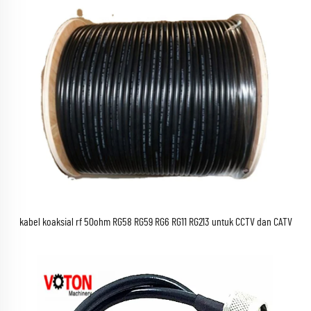
kabel koaksial rf 50ohm RG58 RG59 RG6 RG11 RG213 untuk CCTV dan CATV