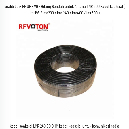
kualiti baik RF UHF VHF Hilang Rendah untuk Antena LMR 500 kabel koaksial (
lmr195 / lmr200 / lmr 240 / lmr400 / lmr500 )
kabel koaksial LMR 240 50 OHM kabel koaksial untuk komunikasi radio