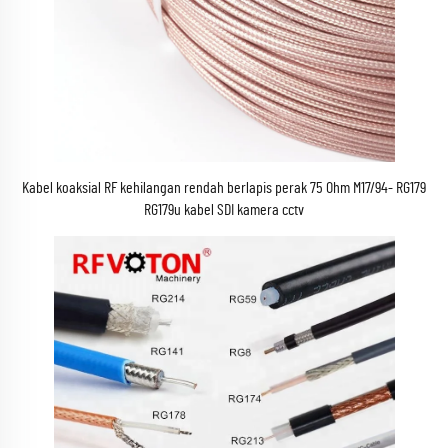
Kabel koaksial RF kehilangan rendah berlapis perak 75 Ohm M17/94- RG179
RG179u kabel SDI kamera cctv