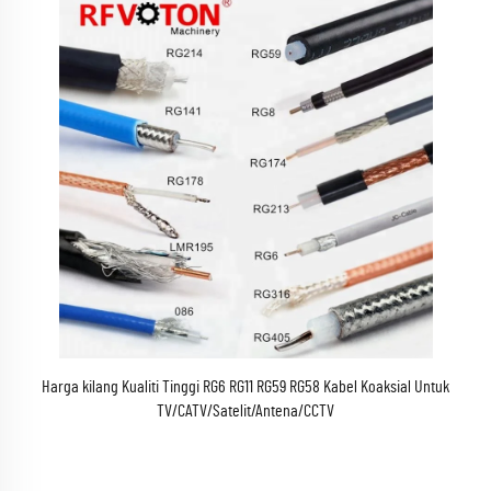
Harga kilang Kualiti Tinggi RG6 RG11 RG59 RG58 Kabel Koaksial Untuk
TV/CATV/Satelit/Antena/CCTV