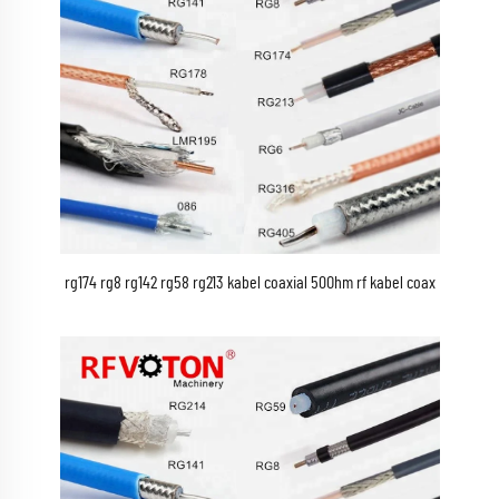
rg174 rg8 rg142 rg58 rg213 kabel coaxial 50Ohm rf kabel coax