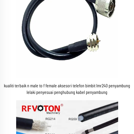
kualiti terbaik n male to f female aksesori telefon bimbit lmr240 penyambung
lelaki penyesuai penghubung kabel penyambung