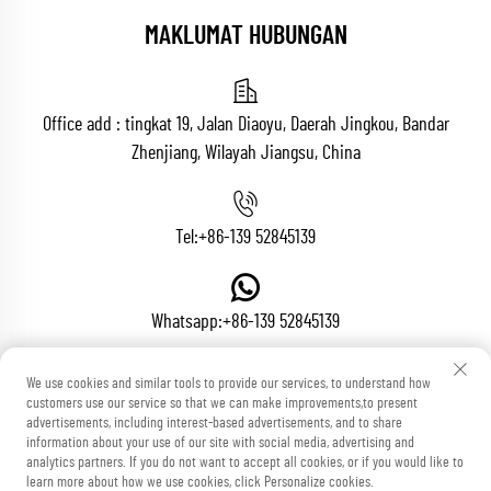
MAKLUMAT HUBUNGAN
Office add : tingkat 19, Jalan Diaoyu, Daerah Jingkou, Bandar
Zhenjiang, Wilayah Jiangsu, China
Tel:
+86-139 52845139
Whatsapp:
+86-139 52845139
We use cookies and similar tools to provide our services, to understand how
customers use our service so that we can make improvements,to present
Email:
[email protected]
advertisements, including interest-based advertisements, and to share
information about your use of our site with social media, advertising and
analytics partners. If you do not want to accept all cookies, or if you would like to
learn more about how we use cookies, click Personalize cookies.
Hak Cipta © Zhenjiang Voton Machinery Co., Ltd. Semua Hak Dilindungi