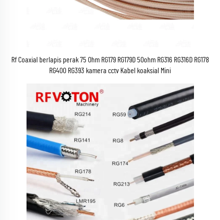
Rf Coaxial berlapis perak 75 Ohm RG179 RG179D 50ohm RG316 RG316D RG178
RG400 RG393 kamera cctv Kabel koaksial Mini