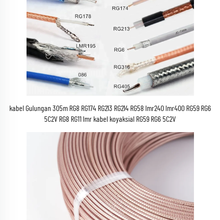
kabel Gulungan 305m RG8 RG174 RG213 RG214 RG58 lmr240 lmr400 RG59 RG6
5C2V RG8 RG11 lmr kabel koyaksial RG59 RG6 5C2V