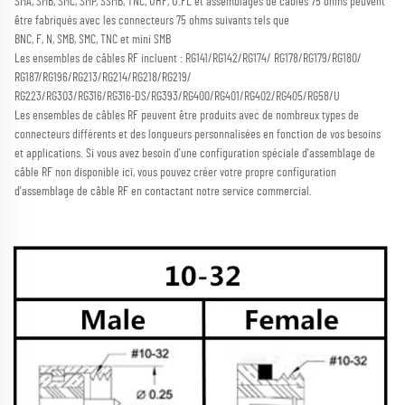
SMA, SMB, SMC, SMP, SSMB, TNC, UHF, U.FL et assemblages de câbles 75 ohms peuvent 
être fabriqués avec les connecteurs 75 ohms suivants tels que 
BNC, F, N, SMB, SMC, TNC et mini SMB 
Les ensembles de câbles RF incluent : RG141/RG142/RG174/ RG178/RG179/RG180/ 
RG187/RG196/RG213/RG214/RG218/RG219/ 
RG223/RG303/RG316/RG316-DS/RG393/RG400/RG401/RG402/RG405/RG58/U 
Les ensembles de câbles RF peuvent être produits avec de nombreux types de 
connecteurs différents et des longueurs personnalisées en fonction de vos besoins 
et applications. 
Si vous avez besoin d'une configuration spéciale d'assemblage de 
câble RF non disponible ici, vous pouvez créer votre propre configuration 
d'assemblage de câble RF en contactant notre service commercial. 