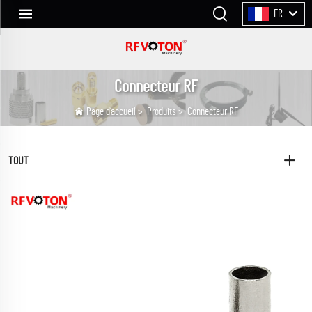
FR
Connecteur RF
Page d’accueil
>
Produits
>
Connecteur RF
TOUT