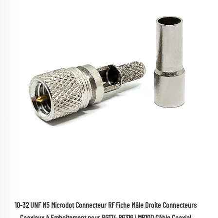
10-32 UNF M5 Microdot Connecteur RF Fiche Mâle Droite Connecteurs 
Coaxiaux à Emboîtement pour RG174 RG316 LMR100 Câble Coaxial 