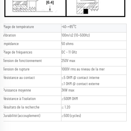
Plage de température
-40~+85°C
Vibration
100m/s2 (10~500Hz)
Impédance
50 ohms
Plage de fréquences
DC – 11 GHz
Tension de fonctionnement
250V max
Tension de rupture
1000V rms au niveau de la mer
Résistance au contact
≤5 OHM @ contact interne
≤1 OHM @ contact externe
Puissance moyenne
3KW max
Résistance à l'isolation
≥500M OHM
Résultats de la recherche
≤ 1.20
Durabilité (accouplement)
≥500 (cycles)