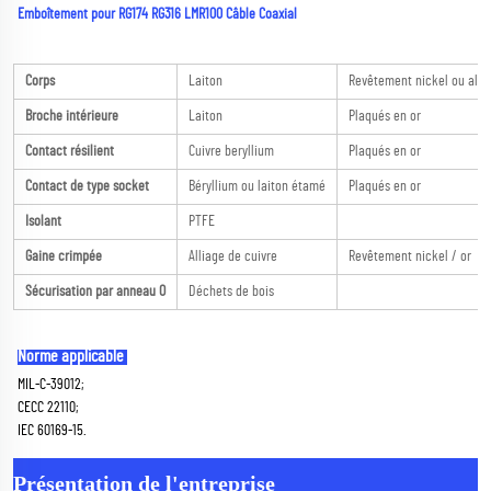
Emboîtement pour RG174 RG316 LMR100 Câble Coaxial 
Corps
Laiton
Revêtement nickel ou alli
Broche intérieure
Laiton
Plaqués en or
Contact résilient
Cuivre beryllium
Plaqués en or
Contact de type socket
Béryllium ou laiton étamé
Plaqués en or
Isolant
PTFE
Gaine crimpée
Alliage de cuivre
Revêtement nickel / or
Sécurisation par anneau O
Déchets de bois
Norme applicable 
MIL-C-39012; 
CECC 22110; 
IEC 60169-15. 
Présentation de l'entreprise