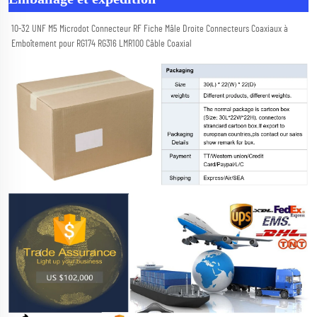
10-32 UNF M5 Microdot Connecteur RF Fiche Mâle Droite Connecteurs Coaxiaux à 
Emboîtement pour RG174 RG316 LMR100 Câble Coaxial 