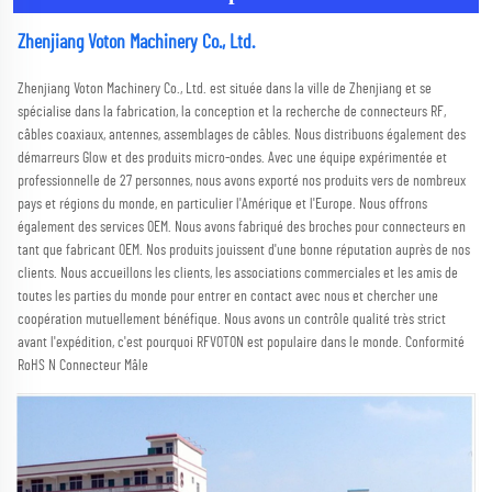
Zhenjiang Voton Machinery Co., Ltd. 
Zhenjiang Voton Machinery Co., Ltd. est située dans la ville de Zhenjiang et se 
spécialise dans la fabrication, la conception et la recherche de connecteurs RF, 
câbles coaxiaux, antennes, assemblages de câbles. Nous distribuons également des 
démarreurs Glow et des produits micro-ondes. Avec une équipe expérimentée et 
professionnelle de 27 personnes, nous avons exporté nos produits vers de nombreux 
pays et régions du monde, en particulier l'Amérique et l'Europe. Nous offrons 
également des services OEM. Nous avons fabriqué des broches pour connecteurs en 
tant que fabricant OEM. Nos produits jouissent d'une bonne réputation auprès de nos 
clients. Nous accueillons les clients, les associations commerciales et les amis de 
toutes les parties du monde pour entrer en contact avec nous et chercher une 
coopération mutuellement bénéfique. Nous avons un contrôle qualité très strict 
avant l'expédition, c'est pourquoi RFVOTON est populaire dans le monde. Conformité 
RoHS N Connecteur Mâle 